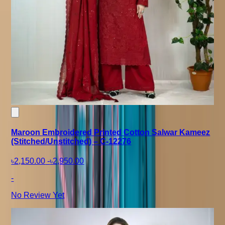
Maroon Embroidered Printed Cotton Salwar Kameez
(Stitched/Unstitched) – C-12276
৳2,150.00
-
৳2,950.00
-
No Review Yet