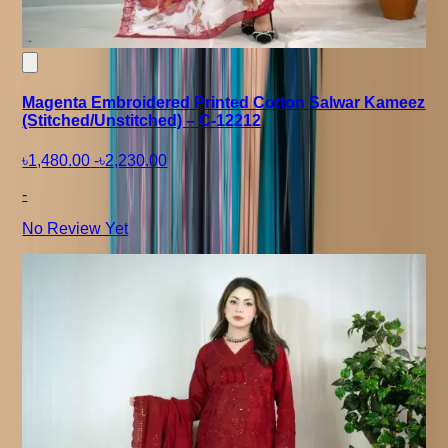
Magenta Embroidered Printed Cotton Salwar Kameez
(Stitched/Unstitched) – C-12212
৳1,480.00
-
৳2,230.00
-
No Review Yet