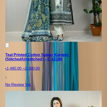
Teal Printed Cotton Salwar Kameez
(Stitched/Unstitched) – C-12186
৳1,480.00
-
৳2,380.00
-
No Review Yet