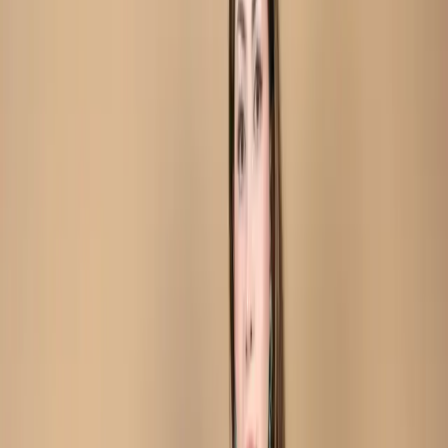
Teal Unstitch Embroidered Printed Cotton Silk Blend
Salwar Kameez C-11968
Teal Unstitch
Embroidered Printed