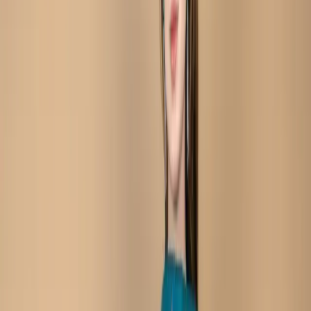
Cotton Silk Blend Salwar
Kameez C-11968
Teal Unstitch
Embroidered Printed
Cotton Silk Blend Salwar
Kameez C-11968
Share