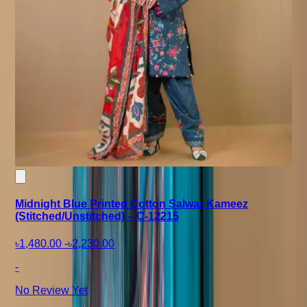
Midnight Blue Printed Cotton Salwar Kameez
(Stitched/Unstitched) – C-12215
৳1,480.00
-
৳2,230.00
-
No Review Yet