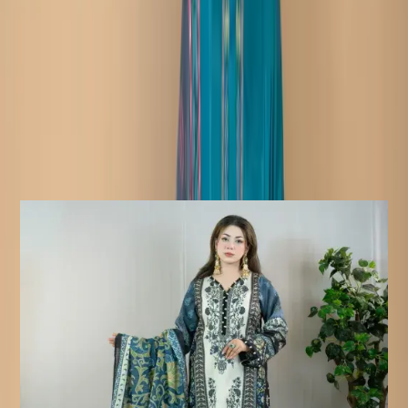
নোটিশ:
পণ্যের আসল রঙ সামান্য ভিন্ন হতে
পারে। ব্যবহৃত যেকোনো অতিরিক্ত লেস এবং অ্যাক্সেসরিজ শুধুমাত্র শুট
স্টাইলিংয়ের উদ্দেশ্যে ব্যবহার করা হয়েছে।
ফেরত/বিনিময় নীতি :
ডেলিভারির ৭ দিনের মধ্যে পণ্য বিনিময় এবং
ফেরত দেওয়া যাবে। পণ্যটি অবশ্যই আসল অবস্থায় এবং সমস্ত ট্যাগ অক্ষত
থাকতে হবে।
ফেরত অযোগ্য পণ্য:
সেলাই করা পণ্য ফেরত বা বিনিময়ের জন্য
যোগ্য নয়, কারণ এই পণ্যগুলো আপনার অর্ডার নিশ্চিত হওয়ার পরেই তৈরি করা
হয়।
Similar Products