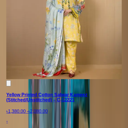
Yellow Printed Cotton Salwar Kameez
(Stitched/Unstitched) – C-12221
৳1,380.00
-
৳2,080.00
-