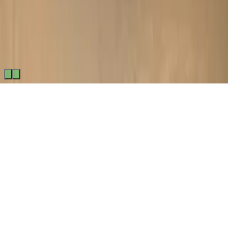
Made by
BitCommerz.