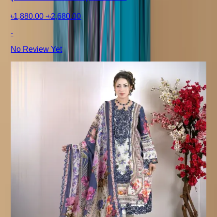
৳1,880.00
-
৳2,680.00
-
No Review Yet