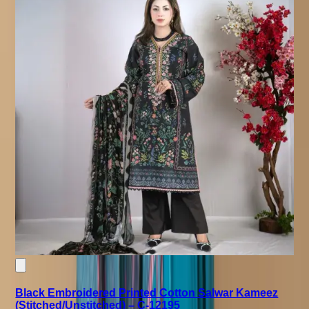
Black Embroidered Printed Cotton Salwar Kameez
(Stitched/Unstitched) – C-12195