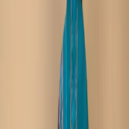
৳1,680.00
3 in stock
−
+
Add To Cart
Buy Now
Kameez:
Printed Cotton Silk Blend Fabric With
Embroidery Neckline
Dupatta :
Printed Silk Dupatta
Trouser :
Cotton
Refund within 7 days
(৭ দিনে রিফান্ড).
Description
Care Instructions :
Highly Recommended
Dry Clean (Hand/Machine Wash, Mild Detergent)
Notice :
The actual color of the
Any additional Laces and
product might slightly vary.
Accessories used are for shoot styling purposes only.
Return/Exchange policy :        
Exchange and returns
are available for products within 7 days of delivery. Items
must be in original condition with all tags intact.
Non-Returnable Items:
Stitched products are not
eligible for return or exchange, as these items are
prepared after your order is confirmed.
যত্ন নেওয়ার নির্দেশাবলী :
ড্রাই ক্লিন করার জন্য বিশেষভাবে সুপারিশ করা
হচ্ছে (হাতে/মেশিনে ধোয়া, মৃদু ডিটারজেন্ট ব্যবহার করুন)