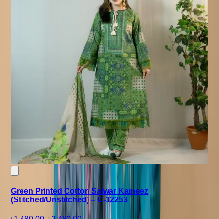
Green Printed Cotton Salwar Kameez
(Stitched/Unstitched) – C-12253
৳1,480.00
-
৳2,480.00