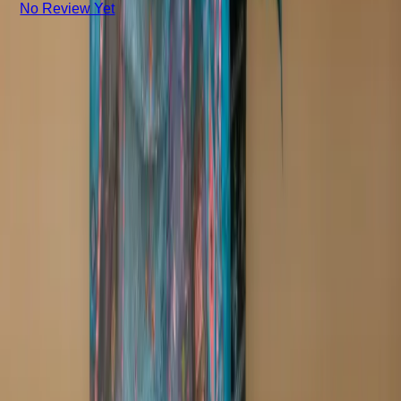
No Review Yet
+8801715540662
Company
About us
Why Choose Us
Help Center
General Information
Community Involvement
Orders and Shipping
Returns and Refunds
Copyright © Zeroes Online Shopping.