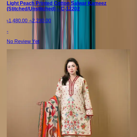
Light Peach Printed Cotton Salwar Kameez
(Stitched/Unstitched) – C-12202
৳1,480.00
-
৳2,230.00
-
No Review Yet