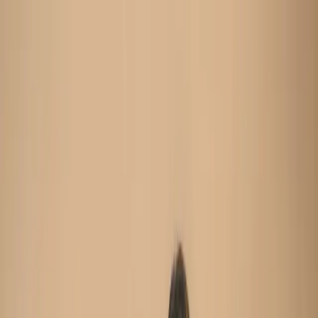
Search
Home
New Arrival
Ready To Wear
Unstitch
Best Deals
Home
Cart
Wishlist
Categories
Home