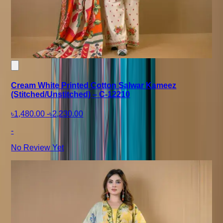
Cream White Printed Cotton Salwar Kameez
(Stitched/Unstitched) – C-12210
৳1,480.00
-
৳2,230.00
-
No Review Yet