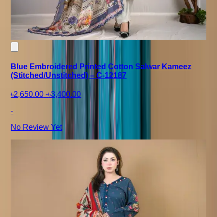
Blue Embroidered Printed Cotton Salwar Kameez
(Stitched/Unstitched) – C-12187
৳2,650.00
-
৳3,400.00
-
No Review Yet