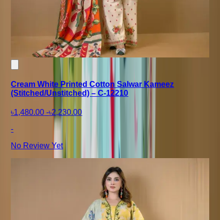
Cream White Printed Cotton Salwar Kameez
(Stitched/Unstitched) – C-12210
৳1,480.00
-
৳2,230.00
-
No Review Yet