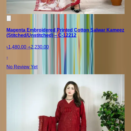
Magenta Embroidered Printed Cotton Salwar Kameez
(Stitched/Unstitched) – C-12212
৳1,480.00
-
৳2,230.00
-
No Review Yet