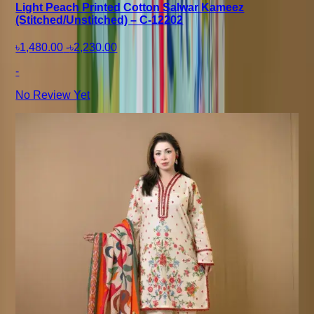
Light Peach Printed Cotton Salwar Kameez
(Stitched/Unstitched) – C-12202
৳1,480.00
-
৳2,230.00
-
No Review Yet