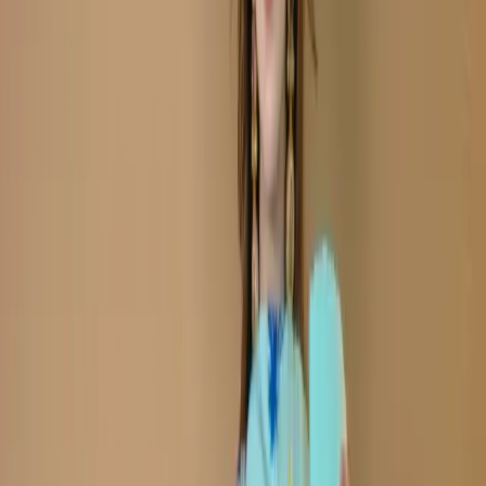
Cotton Salwar Kameez C-
11877
Sky Mint Unstitch
Embroidered Printed
Cotton Salwar Kameez C-
11877
Share