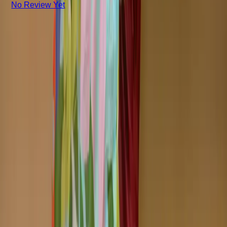
No Review Yet
+8801715540662
Company
About us
Why Choose Us
Help Center
General Information
Community Involvement
Orders and Shipping
Returns and Refunds
Copyright © Zeroes Online Shopping.