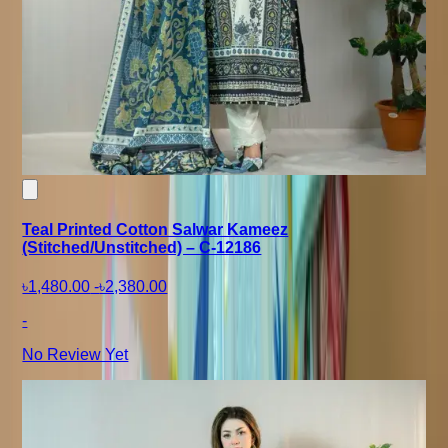
Teal Printed Cotton Salwar Kameez
(Stitched/Unstitched) – C-12186
৳1,480.00
-
৳2,380.00
-
No Review Yet