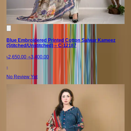
Blue Embroidered Printed Cotton Salwar Kameez
(Stitched/Unstitched) – C-12187
৳2,650.00
-
৳3,400.00
-
No Review Yet