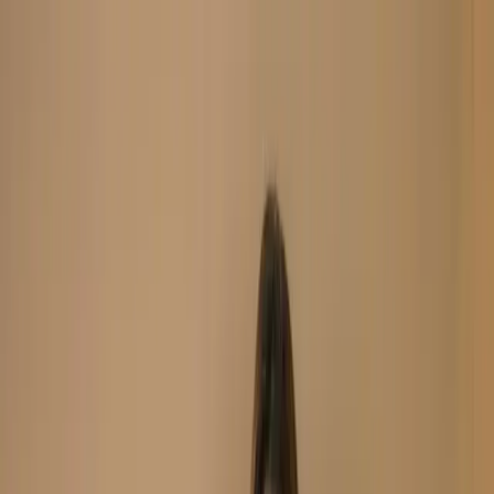
Search
Home
New Arrival
Ready To Wear
Unstitch
Best Deals
Home
Cart
Wishlist
Categories
Home