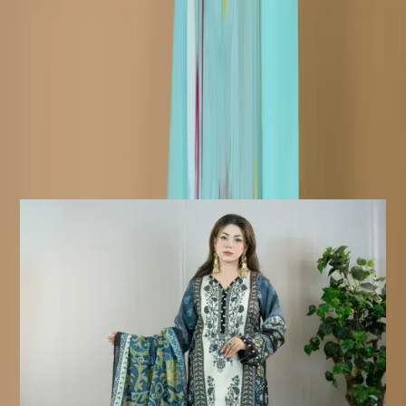
নোটিশ:
পণ্যের আসল রঙ সামান্য ভিন্ন হতে
পারে। ব্যবহৃত যেকোনো অতিরিক্ত লেস এবং অ্যাক্সেসরিজ শুধুমাত্র শুট
স্টাইলিংয়ের উদ্দেশ্যে ব্যবহার করা হয়েছে।
ফেরত/বিনিময় নীতি :
ডেলিভারির ৭ দিনের মধ্যে পণ্য বিনিময় এবং
ফেরত দেওয়া যাবে। পণ্যটি অবশ্যই আসল অবস্থায় এবং সমস্ত ট্যাগ অক্ষত
থাকতে হবে।
ফেরত অযোগ্য পণ্য:
সেলাই করা পণ্য ফেরত বা বিনিময়ের জন্য
যোগ্য নয়, কারণ এই পণ্যগুলো আপনার অর্ডার নিশ্চিত হওয়ার পরেই তৈরি করা
হয়।
Similar Products