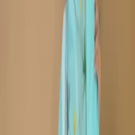
৳1,480.00
20 in stock
−
+
Add To Cart
Buy Now
Kameez:
Embroidered Printed Cotton Fabric
Dupatta :
Printed Cotton Dupatta with Embroidered
Border
Trouser :
Cotton
Refund within 7 days
(৭ দিনে রিফান্ড).
Description
Care Instructions :
Highly Recommended
Dry Clean (Hand/Machine Wash, Mild Detergent)
Notice :
The actual color of the
Any additional Laces and
product might slightly vary.
Accessories used are for shoot styling purposes only.
Return/Exchange policy :        
Exchange and returns
are available for products within 7 days of delivery. Items
must be in original condition with all tags intact.
Non-Returnable Items:
Stitched products are not
eligible for return or exchange, as these items are
prepared after your order is confirmed.
যত্ন নেওয়ার নির্দেশাবলী :
ড্রাই ক্লিন করার জন্য বিশেষভাবে সুপারিশ করা
হচ্ছে (হাতে/মেশিনে ধোয়া, মৃদু ডিটারজেন্ট ব্যবহার করুন)