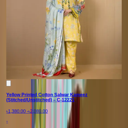
Yellow Printed Cotton Salwar Kameez
(Stitched/Unstitched) – C-12221
৳1,380.00
-
৳2,080.00
-