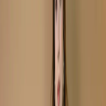
Sky Mint Unstitch Embroidered Printed Cotton Salwar
Kameez C-11877
Sky Mint Unstitch
Embroidered Printed