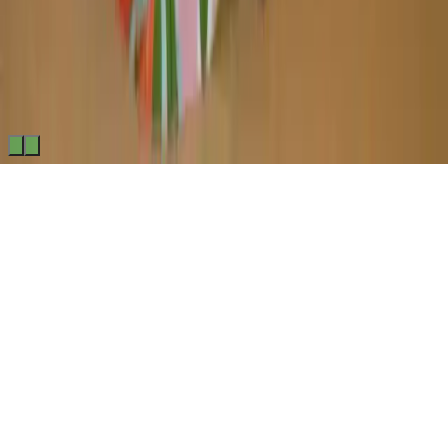
Made by
BitCommerz.