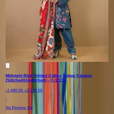
Midnight Blue Printed Cotton Salwar Kameez
(Stitched/Unstitched) – C-12215
৳1,480.00
-
৳2,230.00
-
No Review Yet