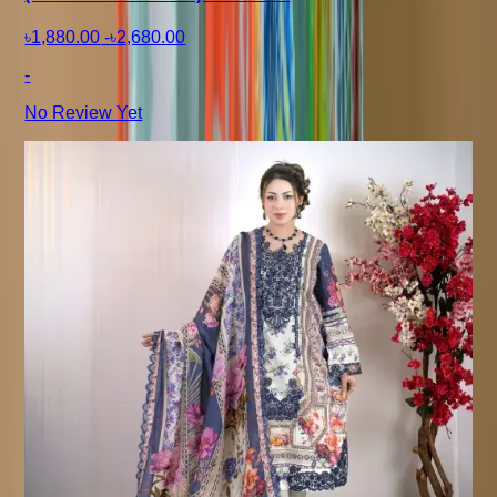
৳1,880.00
-
৳2,680.00
-
No Review Yet