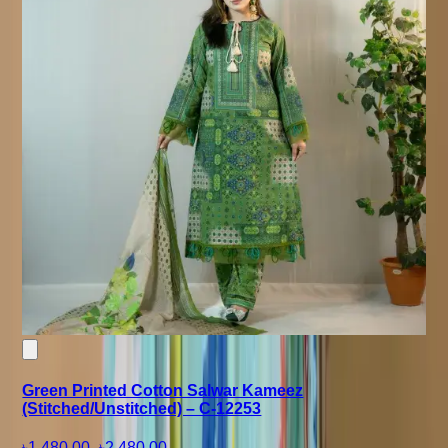
Green Printed Cotton Salwar Kameez
(Stitched/Unstitched) – C-12253
৳1,480.00
-
৳2,480.00