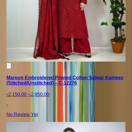
Maroon Embroidered Printed Cotton Salwar Kameez
(Stitched/Unstitched) – C-12276
৳2,150.00
-
৳2,950.00
-
No Review Yet