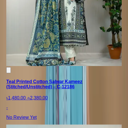
Teal Printed Cotton Salwar Kameez
(Stitched/Unstitched) – C-12186
৳1,480.00
-
৳2,380.00
-
No Review Yet