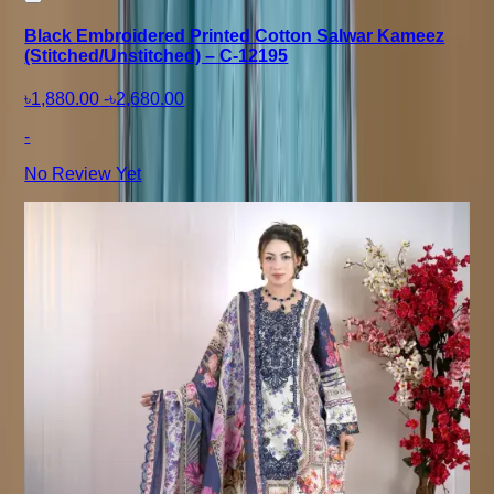
Black Embroidered Printed Cotton Salwar Kameez
(Stitched/Unstitched) – C-12195
৳1,880.00
-
৳2,680.00
-
No Review Yet