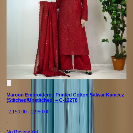
Maroon Embroidered Printed Cotton Salwar Kameez
(Stitched/Unstitched) – C-12276
৳2,150.00
-
৳2,950.00
-
No Review Yet