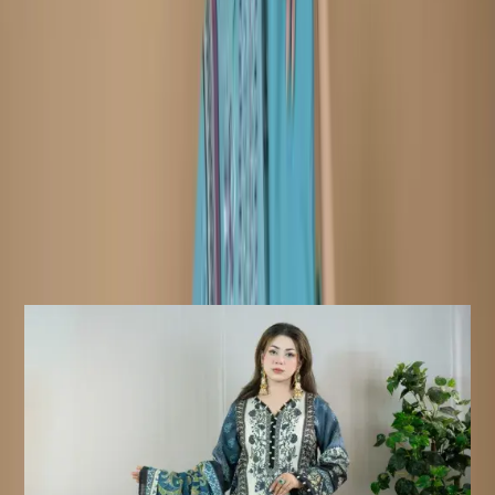
prepared after your order is confirmed.
যত্ন নেওয়ার নির্দেশাবলী :
ড্রাই ক্লিন করার জন্য বিশেষভাবে সুপারিশ করা
হচ্ছে (হাতে/মেশিনে ধোয়া, মৃদু ডিটারজেন্ট ব্যবহার করুন)
নোটিশ:
পণ্যের আসল রঙ সামান্য ভিন্ন হতে
পারে। ব্যবহৃত যেকোনো অতিরিক্ত লেস এবং অ্যাক্সেসরিজ শুধুমাত্র শুট
স্টাইলিংয়ের উদ্দেশ্যে ব্যবহার করা হয়েছে।
ফেরত/বিনিময় নীতি :
ডেলিভারির ৭ দিনের মধ্যে পণ্য বিনিময় এবং
ফেরত দেওয়া যাবে। পণ্যটি অবশ্যই আসল অবস্থায় এবং সমস্ত ট্যাগ অক্ষত
থাকতে হবে।
ফেরত অযোগ্য পণ্য:
সেলাই করা পণ্য ফেরত বা বিনিময়ের জন্য
যোগ্য নয়, কারণ এই পণ্যগুলো আপনার অর্ডার নিশ্চিত হওয়ার পরেই তৈরি করা
হয়।
Similar Products