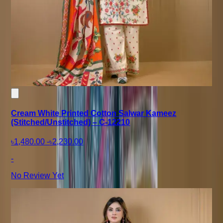
Cream White Printed Cotton Salwar Kameez
(Stitched/Unstitched) – C-12210
৳1,480.00
-
৳2,230.00
-
No Review Yet