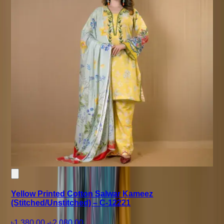
Yellow Printed Cotton Salwar Kameez
(Stitched/Unstitched) – C-12221
৳1,380.00
-
৳2,080.00