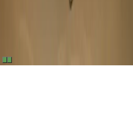
Made by
BitCommerz.