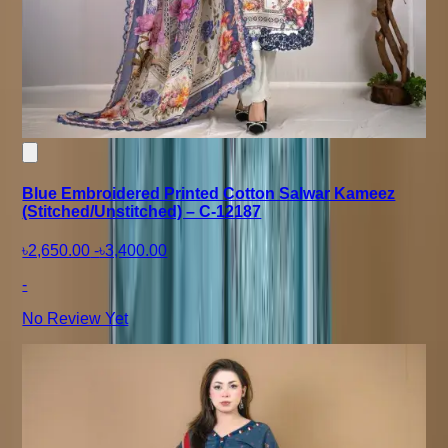
Blue Embroidered Printed Cotton Salwar Kameez
(Stitched/Unstitched) – C-12187
৳2,650.00
-
৳3,400.00
-
No Review Yet