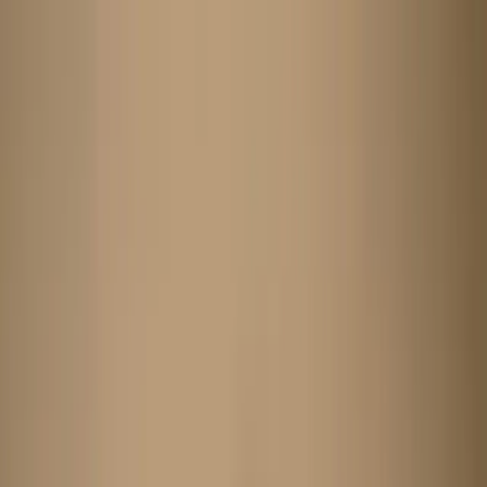
Search
Home
New Arrival
Ready To Wear
Unstitch
Best Deals
Home
Cart
Wishlist
Categories
Home