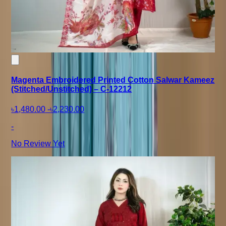
Magenta Embroidered Printed Cotton Salwar Kameez
(Stitched/Unstitched) – C-12212
৳1,480.00
-
৳2,230.00
-
No Review Yet