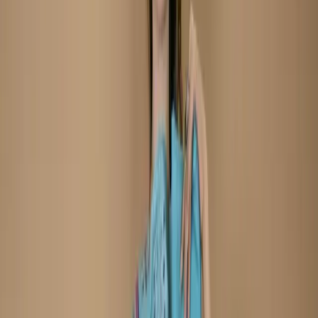
Share
৳1,780.00
3 in stock
−
+
Add To Cart
Buy Now
Kameez:
Embroidered Printed Cotton Fabric
Dupatta :
Printed Chiffon Dupatta
Trouser :
Cotton
Refund within 7 days
(৭ দিনে রিফান্ড).
Description
Care Instructions :
Highly Recommended
Dry Clean (Hand/Machine Wash, Mild Detergent)
Notice :
The actual color of the
Any additional Laces and
product might slightly vary.
Accessories used are for shoot styling purposes only.
Return/Exchange policy :        
Exchange and returns
are available for products within 7 days of delivery. Items
must be in original condition with all tags intact.
Non-Returnable Items:
Stitched products are not
eligible for return or exchange, as these items are