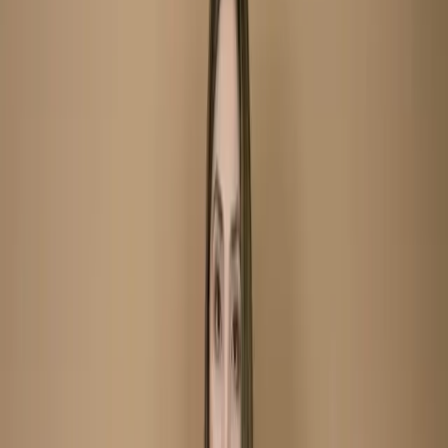
Sky Blue Embroidered Printed Lawn Salwar Kameez
(Stitched/Unstitched) – C-12056
Sky Blue Embroidered
Printed Lawn Salwar