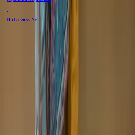
-
No Review Yet
+8801715540662
Company
About us
Why Choose Us
Help Center
General Information
Community Involvement
Orders and Shipping