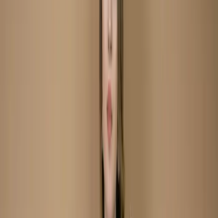
Kameez
(Stitched/Unstitched) – C-
12056
Sky Blue Embroidered
Printed Lawn Salwar
Kameez
(Stitched/Unstitched) – C-
12056