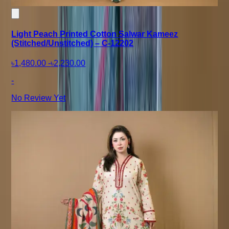
Light Peach Printed Cotton Salwar Kameez
(Stitched/Unstitched) – C-12202
৳1,480.00
-
৳2,230.00
-
No Review Yet