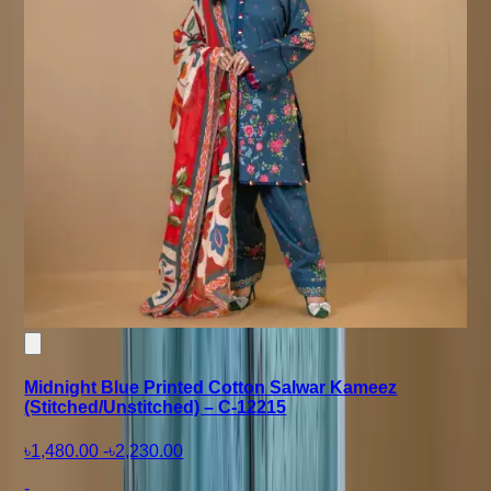
Midnight Blue Printed Cotton Salwar Kameez
(Stitched/Unstitched) – C-12215
৳1,480.00
-
৳2,230.00
-