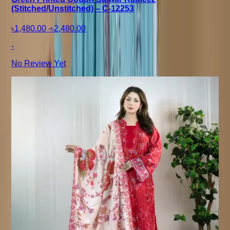
(Stitched/Unstitched) – C-12253
৳1,480.00
-
৳2,480.00
-
No Review Yet