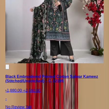
Black Embroidered Printed Cotton Salwar Kameez
(Stitched/Unstitched) – C-12195
৳1,880.00
-
৳2,680.00
-
No Review Yet