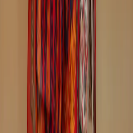
+8801715540662
Company
About us
Why Choose Us
Help Center
General Information
Community Involvement
Orders and Shipping
Returns and Refunds
Copyright © Zeroes Online Shopping.
Track Order