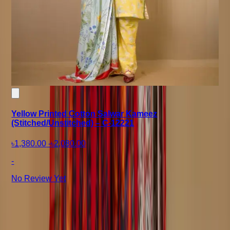
Yellow Printed Cotton Salwar Kameez
(Stitched/Unstitched) – C-12221
৳1,380.00
-
৳2,080.00
-
No Review Yet