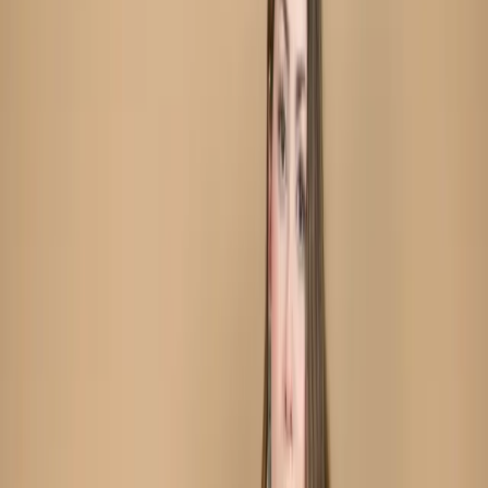
Red Unstitch Printed Cotton Salwar Kameez C-11907
Red Unstitch Printed
Cotton Salwar Kameez C-
11907