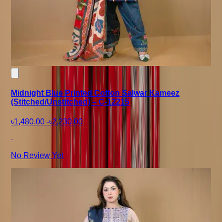
Midnight Blue Printed Cotton Salwar Kameez
(Stitched/Unstitched) – C-12215
৳1,480.00
-
৳2,230.00
-
No Review Yet