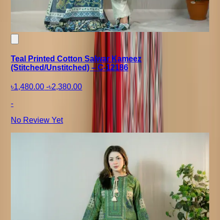
Teal Printed Cotton Salwar Kameez
(Stitched/Unstitched) – C-12186
৳1,480.00
-
৳2,380.00
-
No Review Yet