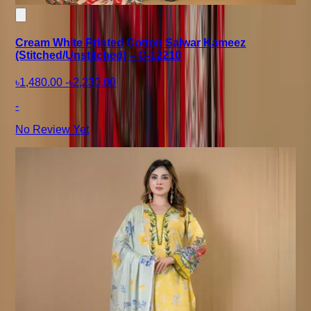
Cream White Printed Cotton Salwar Kameez
(Stitched/Unstitched) – C-12210
৳1,480.00
-
৳2,230.00
-
No Review Yet