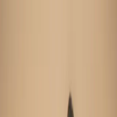
Search
Home
New Arrival
Ready To Wear
Unstitch
Best Deals
Home
Cart
Wishlist
Categories
Home