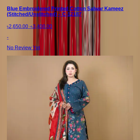
Blue Embroidered Printed Cotton Salwar Kameez
(Stitched/Unstitched) – C-12187
৳2,650.00
-
৳3,400.00
-
No Review Yet