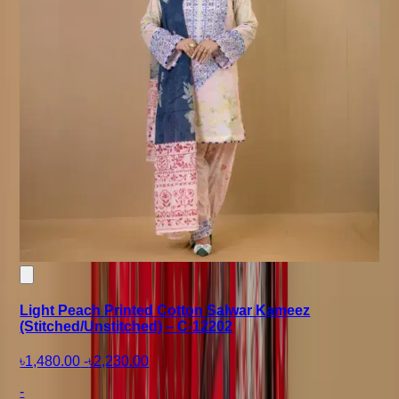
Light Peach Printed Cotton Salwar Kameez
(Stitched/Unstitched) – C-12202
৳1,480.00
-
৳2,230.00
-