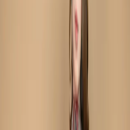
Red Unstitch Printed
Cotton Salwar Kameez C-
11907
Share
৳1,080.00
20 in stock
−
+
Add To Cart
Buy Now
Type:Three-Piece