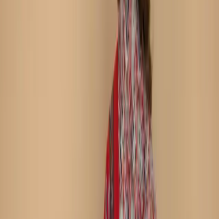
Fabric: Soft Cotton Body & Salwar/Cotton Veil
Work: Print
Refund within 7 days
(৭ দিনে রিফান্ড).
Description
Care Instructions :
Highly Recommended
Dry Clean (Hand/Machine Wash, Mild Detergent)
Notice :
The actual color of the
Any additional Laces and
product might slightly vary.
Accessories used are for shoot styling purposes only.
Return/Exchange policy :        
Exchange and returns
are available for products within 7 days of delivery. Items
must be in original condition with all tags intact.
Non-Returnable Items:
Stitched products are not
eligible for return or exchange, as these items are
prepared after your order is confirmed.
যত্ন নেওয়ার নির্দেশাবলী :
ড্রাই ক্লিন করার জন্য বিশেষভাবে সুপারিশ করা
হচ্ছে (হাতে/মেশিনে ধোয়া, মৃদু ডিটারজেন্ট ব্যবহার করুন)
নোটিশ:
পণ্যের আসল রঙ সামান্য ভিন্ন হতে
পারে। ব্যবহৃত যেকোনো অতিরিক্ত লেস এবং অ্যাক্সেসরিজ শুধুমাত্র শুট
স্টাইলিংয়ের উদ্দেশ্যে ব্যবহার করা হয়েছে।
ফেরত/বিনিময় নীতি :
ডেলিভারির ৭ দিনের মধ্যে পণ্য বিনিময় এবং
ফেরত দেওয়া যাবে। পণ্যটি অবশ্যই আসল অবস্থায় এবং সমস্ত ট্যাগ অক্ষত
থাকতে হবে।