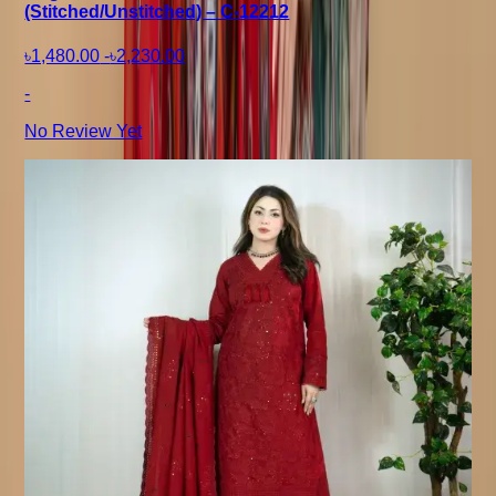
(Stitched/Unstitched) – C-12212
৳1,480.00
-
৳2,230.00
-
No Review Yet