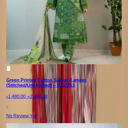
Green Printed Cotton Salwar Kameez
(Stitched/Unstitched) – C-12253
৳1,480.00
-
৳2,480.00
-
No Review Yet