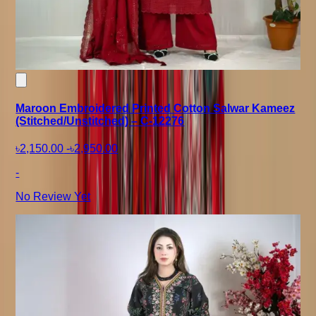
Maroon Embroidered Printed Cotton Salwar Kameez
(Stitched/Unstitched) – C-12276
৳2,150.00
-
৳2,950.00
-
No Review Yet