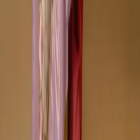
+8801715540662
Company
About us
Why Choose Us
Help Center
General Information
Community Involvement
Orders and Shipping
Returns and Refunds
Copyright © Zeroes Online Shopping.
Track Order