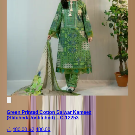
Green Printed Cotton Salwar Kameez
(Stitched/Unstitched) – C-12253
৳1,480.00
-
৳2,480.00