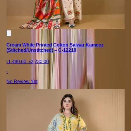
Cream White Printed Cotton Salwar Kameez
(Stitched/Unstitched) – C-12210
৳1,480.00
-
৳2,230.00
-
No Review Yet