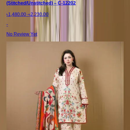
(Stitched/Unstitched) – C-12202
৳1,480.00
-
৳2,230.00
-
No Review Yet