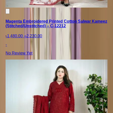
Magenta Embroidered Printed Cotton Salwar Kameez
(Stitched/Unstitched) – C-12212
৳1,480.00
-
৳2,230.00
-
No Review Yet