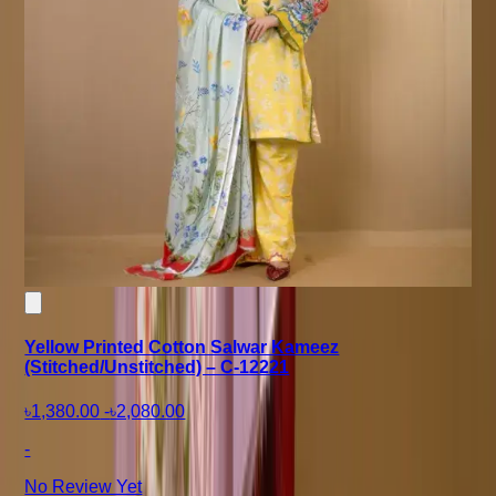
Yellow Printed Cotton Salwar Kameez
(Stitched/Unstitched) – C-12221
৳1,380.00
-
৳2,080.00
-
No Review Yet