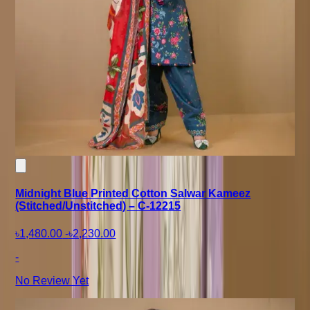
Midnight Blue Printed Cotton Salwar Kameez
(Stitched/Unstitched) – C-12215
৳1,480.00
-
৳2,230.00
-
No Review Yet