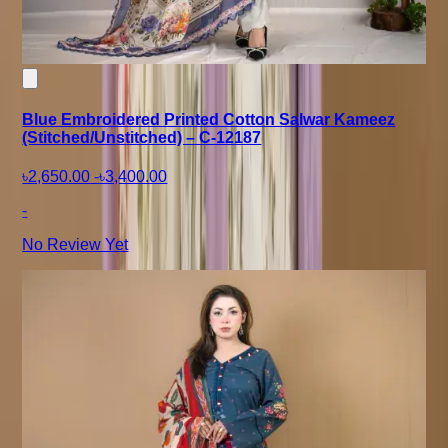
Blue Embroidered Printed Cotton Salwar Kameez
(Stitched/Unstitched) – C-12187
৳2,650.00
-
৳3,400.00
-
No Review Yet