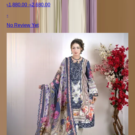
৳1,880.00
-
৳2,680.00
-
No Review Yet