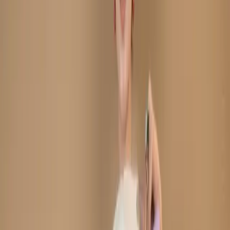
Cotton Salwar Kameez C-
11884
Purple Unstitch
Embroidered Printed
Cotton Salwar Kameez C-
11884
Share