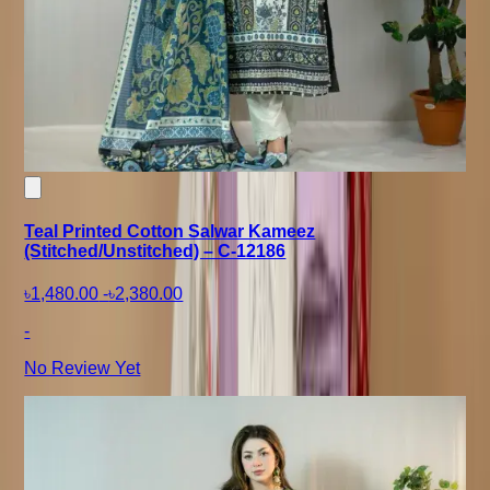
Teal Printed Cotton Salwar Kameez
(Stitched/Unstitched) – C-12186
৳1,480.00
-
৳2,380.00
-
No Review Yet