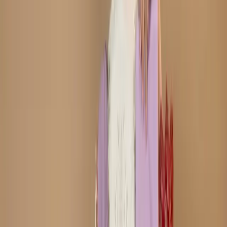
৳1,580.00
20 in stock
−
+
Add To Cart
Buy Now
Type:Three-Piece
Fabric: Soft Cotton Body & Salwar/Cotton Veil
Work: Embroidery /Print
Refund within 7 days
(৭ দিনে রিফান্ড).
Description
Care Instructions :
Highly Recommended
Dry Clean (Hand/Machine Wash, Mild Detergent)
Notice :
The actual color of the
Any additional Laces and
product might slightly vary.
Accessories used are for shoot styling purposes only.
Return/Exchange policy :        
Exchange and returns
are available for products within 7 days of delivery. Items
must be in original condition with all tags intact.
Non-Returnable Items:
Stitched products are not
eligible for return or exchange, as these items are
prepared after your order is confirmed.
যত্ন নেওয়ার নির্দেশাবলী :
ড্রাই ক্লিন করার জন্য বিশেষভাবে সুপারিশ করা
হচ্ছে (হাতে/মেশিনে ধোয়া, মৃদু ডিটারজেন্ট ব্যবহার করুন)
নোটিশ:
পণ্যের আসল রঙ সামান্য ভিন্ন হতে