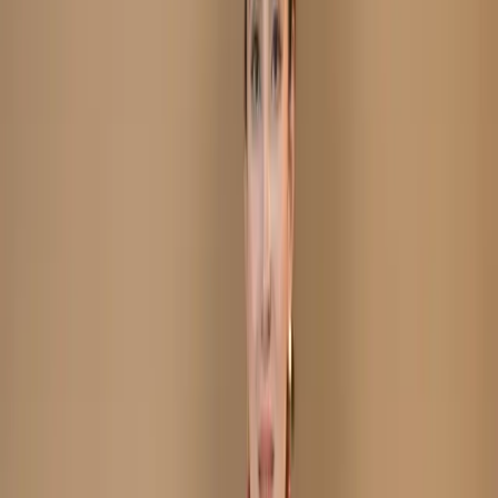
Purple Unstitch Embroidered Printed Cotton Salwar
Kameez C-11884
Purple Unstitch
Embroidered Printed