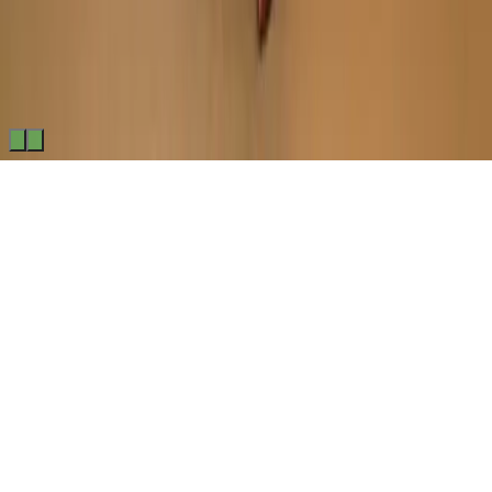
Made by
BitCommerz.