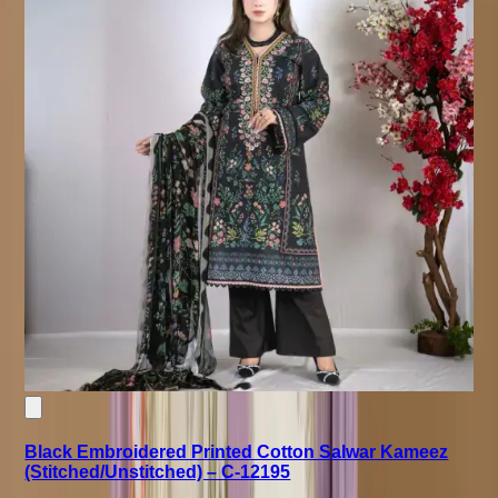
Black Embroidered Printed Cotton Salwar Kameez
(Stitched/Unstitched) – C-12195