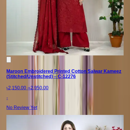
Maroon Embroidered Printed Cotton Salwar Kameez
(Stitched/Unstitched) – C-12276
৳2,150.00
-
৳2,950.00
-
No Review Yet