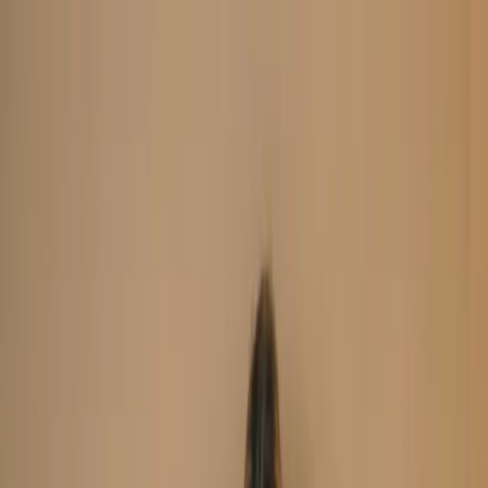
Search
Home
New Arrival
Ready To Wear
Unstitch
Best Deals
Home
Cart
Wishlist
Categories
Home