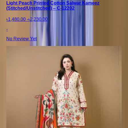
Light Peach Printed Cotton Salwar Kameez
(Stitched/Unstitched) – C-12202
৳1,480.00
-
৳2,230.00
-
No Review Yet