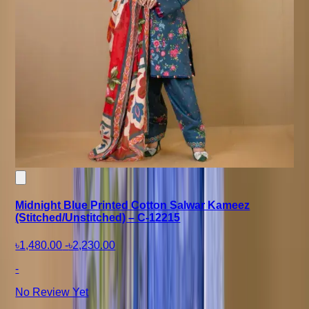
Midnight Blue Printed Cotton Salwar Kameez
(Stitched/Unstitched) – C-12215
৳1,480.00
-
৳2,230.00
-
No Review Yet