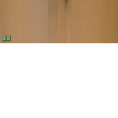
Made by
BitCommerz.