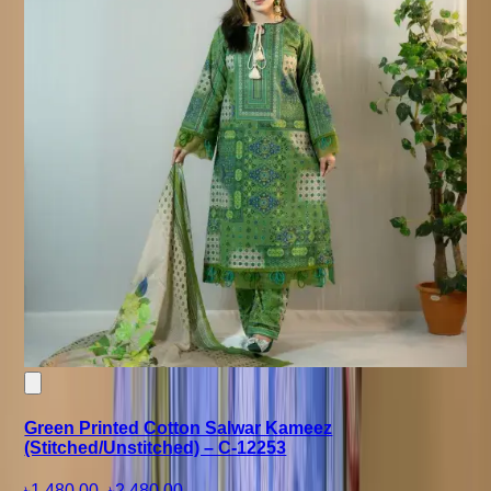
Green Printed Cotton Salwar Kameez
(Stitched/Unstitched) – C-12253
৳1,480.00
-
৳2,480.00