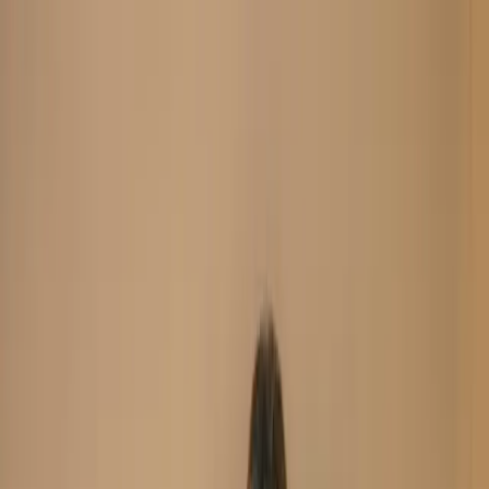
Search
Home
New Arrival
Ready To Wear
Unstitch
Best Deals
Home
Cart
Wishlist
Categories
Home