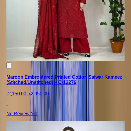
Maroon Embroidered Printed Cotton Salwar Kameez
(Stitched/Unstitched) – C-12276
৳2,150.00
-
৳2,950.00
-
No Review Yet