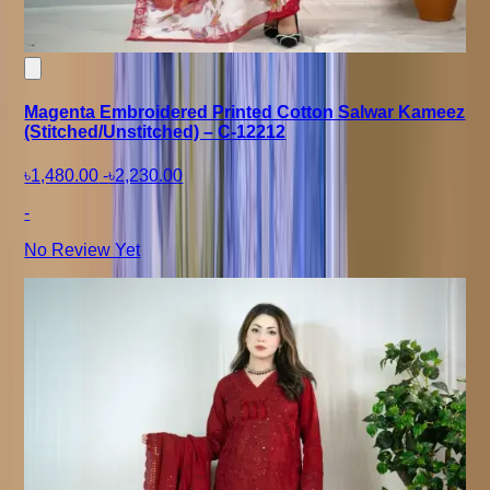
Magenta Embroidered Printed Cotton Salwar Kameez
(Stitched/Unstitched) – C-12212
৳1,480.00
-
৳2,230.00
-
No Review Yet