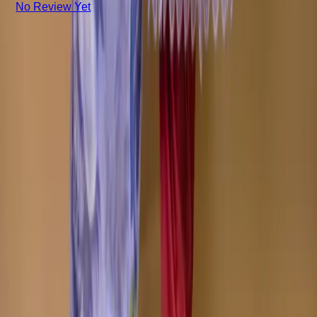
No Review Yet
+8801715540662
Company
About us
Why Choose Us
Help Center
General Information
Community Involvement
Orders and Shipping
Returns and Refunds
Copyright © Zeroes Online Shopping.