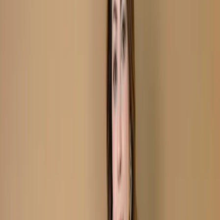
Purple Unstitch Embroidered Printed Cotton Salwar
Kameez C-11869
Purple Unstitch
Embroidered Printed