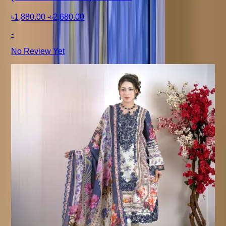
৳1,880.00
-
৳2,680.00
-
No Review Yet