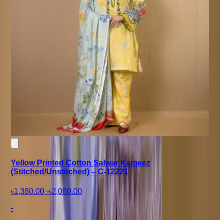
Yellow Printed Cotton Salwar Kameez
(Stitched/Unstitched) – C-12221
৳1,380.00
-
৳2,080.00
-