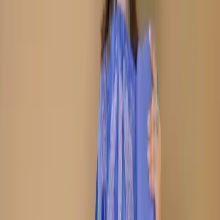
৳1,480.00
16 in stock
−
+
Add To Cart
Buy Now
Kameez:
Embroidered Printed Cotton Fabric
Dupatta :
Printed Cotton Dupatta with Embroidered
Border
Trouser :
Cotton
Refund within 7 days
(৭ দিনে রিফান্ড).
Description
Care Instructions :
Highly Recommended
Dry Clean (Hand/Machine Wash, Mild Detergent)
Notice :
The actual color of the
Any additional Laces and
product might slightly vary.
Accessories used are for shoot styling purposes only.
Return/Exchange policy :        
Exchange and returns
are available for products within 7 days of delivery. Items
must be in original condition with all tags intact.
Non-Returnable Items:
Stitched products are not
eligible for return or exchange, as these items are
prepared after your order is confirmed.
যত্ন নেওয়ার নির্দেশাবলী :
ড্রাই ক্লিন করার জন্য বিশেষভাবে সুপারিশ করা
হচ্ছে (হাতে/মেশিনে ধোয়া, মৃদু ডিটারজেন্ট ব্যবহার করুন)