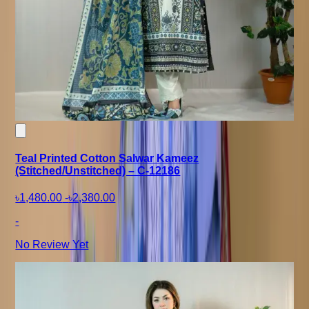
Teal Printed Cotton Salwar Kameez
(Stitched/Unstitched) – C-12186
৳1,480.00
-
৳2,380.00
-
No Review Yet