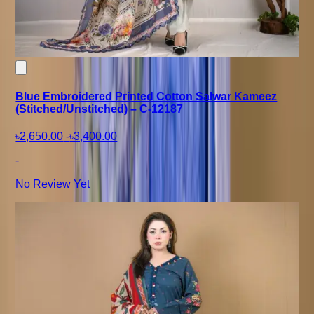
Blue Embroidered Printed Cotton Salwar Kameez
(Stitched/Unstitched) – C-12187
৳2,650.00
-
৳3,400.00
-
No Review Yet