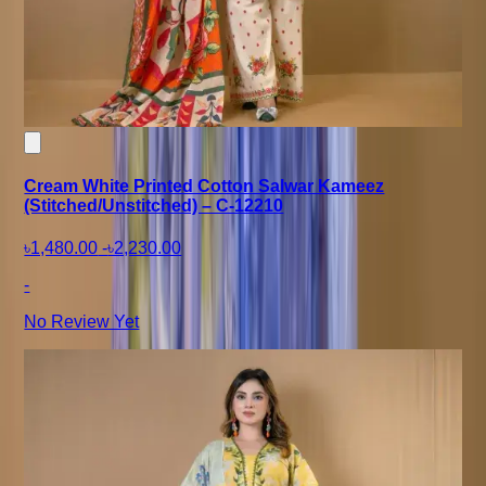
Cream White Printed Cotton Salwar Kameez
(Stitched/Unstitched) – C-12210
৳1,480.00
-
৳2,230.00
-
No Review Yet