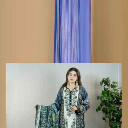
নোটিশ:
পণ্যের আসল রঙ সামান্য ভিন্ন হতে
পারে। ব্যবহৃত যেকোনো অতিরিক্ত লেস এবং অ্যাক্সেসরিজ শুধুমাত্র শুট
স্টাইলিংয়ের উদ্দেশ্যে ব্যবহার করা হয়েছে।
ফেরত/বিনিময় নীতি :
ডেলিভারির ৭ দিনের মধ্যে পণ্য বিনিময় এবং
ফেরত দেওয়া যাবে। পণ্যটি অবশ্যই আসল অবস্থায় এবং সমস্ত ট্যাগ অক্ষত
থাকতে হবে।
ফেরত অযোগ্য পণ্য:
সেলাই করা পণ্য ফেরত বা বিনিময়ের জন্য
যোগ্য নয়, কারণ এই পণ্যগুলো আপনার অর্ডার নিশ্চিত হওয়ার পরেই তৈরি করা
হয়।
Similar Products