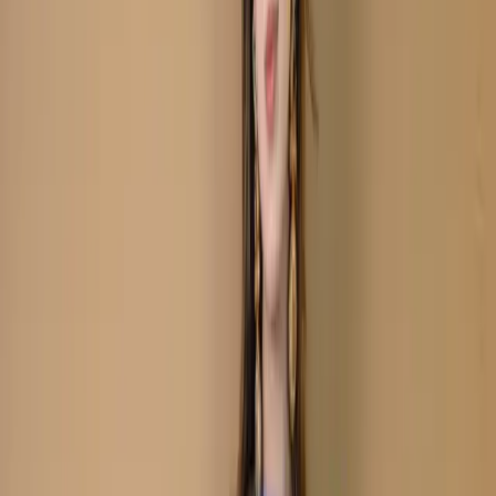
Cotton Salwar Kameez C-
11869
Purple Unstitch
Embroidered Printed
Cotton Salwar Kameez C-
11869
Share