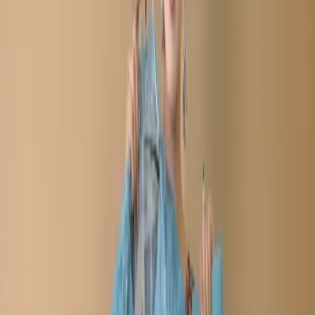
Kameez (Top)
: Cotton embroidered front and sleeves.
Dupatta (Scarf)
: Kota Cotton with embroidered borders..
Trousers
: Matching trousers.
Refund within 7 days
(৭ দিনে রিফান্ড).
Description
Care Instructions :
Highly Recommended
Dry Clean (Hand/Machine Wash, Mild Detergent)
Notice :
The actual color of the
Any additional Laces and
product might slightly vary.
Accessories used are for shoot styling purposes only.
Return/Exchange policy :        
Exchange and returns
are available for products within 7 days of delivery. Items
must be in original condition with all tags intact.
Non-Returnable Items:
Stitched products are not
eligible for return or exchange, as these items are
prepared after your order is confirmed.
যত্ন নেওয়ার নির্দেশাবলী :
ড্রাই ক্লিন করার জন্য বিশেষভাবে সুপারিশ করা
হচ্ছে (হাতে/মেশিনে ধোয়া, মৃদু ডিটারজেন্ট ব্যবহার করুন)
নোটিশ:
পণ্যের আসল রঙ সামান্য ভিন্ন হতে
পারে। ব্যবহৃত যেকোনো অতিরিক্ত লেস এবং অ্যাক্সেসরিজ শুধুমাত্র শুট
স্টাইলিংয়ের উদ্দেশ্যে ব্যবহার করা হয়েছে।
ফেরত/বিনিময় নীতি :
ডেলিভারির ৭ দিনের মধ্যে পণ্য বিনিময় এবং
ফেরত দেওয়া যাবে। পণ্যটি অবশ্যই আসল অবস্থায় এবং সমস্ত ট্যাগ অক্ষত