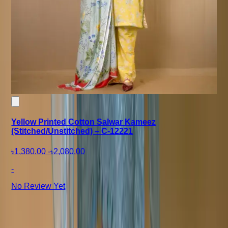
Yellow Printed Cotton Salwar Kameez
(Stitched/Unstitched) – C-12221
৳1,380.00
-
৳2,080.00
-
No Review Yet