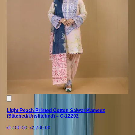
Light Peach Printed Cotton Salwar Kameez
(Stitched/Unstitched) – C-12202
৳1,480.00
-
৳2,230.00