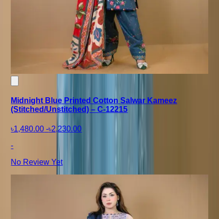
Midnight Blue Printed Cotton Salwar Kameez
(Stitched/Unstitched) – C-12215
৳1,480.00
-
৳2,230.00
-
No Review Yet