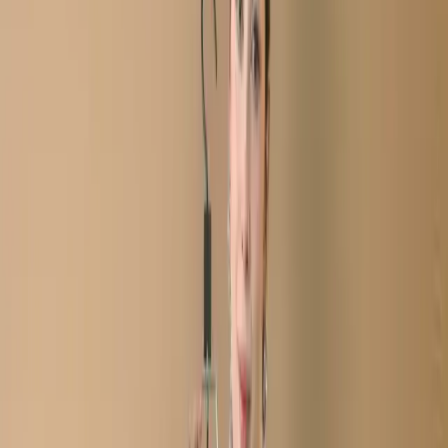
Salwar Kameez C-11812
Pastel Semi-Stitch
Embroidered Cotton
Salwar Kameez C-11812
Share
৳2,280.00
20 in stock
−
+
Add To Cart
Buy Now