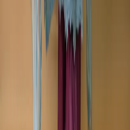
+8801715540662
Company
About us
Why Choose Us
Help Center
General Information
Community Involvement
Orders and Shipping
Returns and Refunds
Copyright © Zeroes Online Shopping.
Track Order