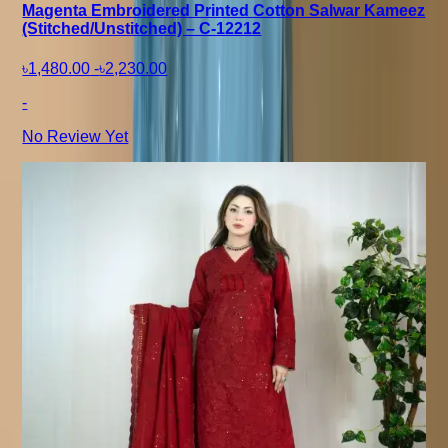
Magenta Embroidered Printed Cotton Salwar Kameez
(Stitched/Unstitched) – C-12212
৳1,480.00
-
৳2,230.00
-
No Review Yet