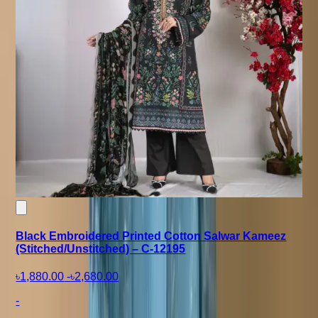
Black Embroidered Printed Cotton Salwar Kameez
(Stitched/Unstitched) – C-12195
৳1,880.00
-
৳2,680.00
-