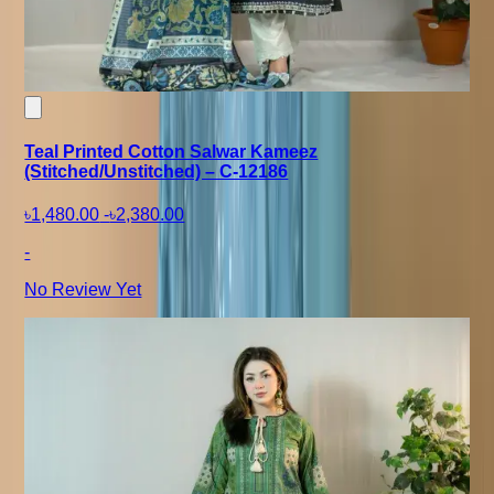
Teal Printed Cotton Salwar Kameez
(Stitched/Unstitched) – C-12186
৳1,480.00
-
৳2,380.00
-
No Review Yet