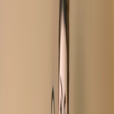
Pastel Semi-Stitch Embroidered Cotton Salwar Kameez
C-11812
Pastel Semi-Stitch
Embroidered Cotton