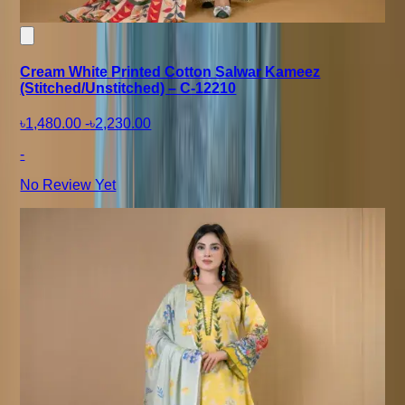
Cream White Printed Cotton Salwar Kameez
(Stitched/Unstitched) – C-12210
৳1,480.00
-
৳2,230.00
-
No Review Yet