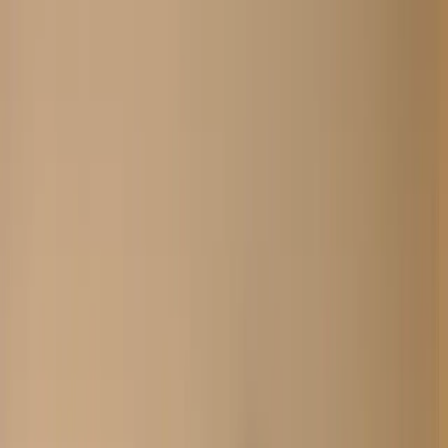
Search
Home
New Arrival
Ready To Wear
Unstitch
Best Deals
Home
Cart
Wishlist
Categories
Home