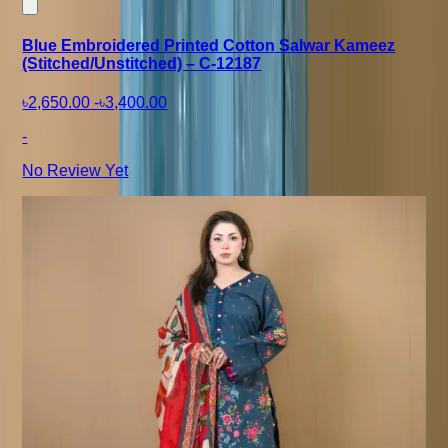
Blue Embroidered Printed Cotton Salwar Kameez
(Stitched/Unstitched) – C-12187
৳2,650.00
-
৳3,400.00
-
No Review Yet