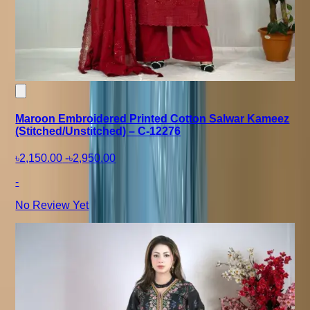
Maroon Embroidered Printed Cotton Salwar Kameez
(Stitched/Unstitched) – C-12276
৳2,150.00
-
৳2,950.00
-
No Review Yet