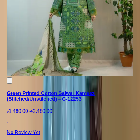
Green Printed Cotton Salwar Kameez
(Stitched/Unstitched) – C-12253
৳1,480.00
-
৳2,480.00
-
No Review Yet