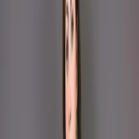
Kameez
(Stitched/Unstitched) – C-
12138
Dusty Blue Embroidered
Printed Silk Salwar
Kameez