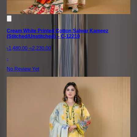
Cream White Printed Cotton Salwar Kameez
(Stitched/Unstitched) – C-12210
৳1,480.00
-
৳2,230.00
-
No Review Yet