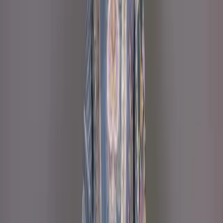
Description
Care Instructions :
Highly Recommended
Dry Clean (Hand/Machine Wash, Mild Detergent)
Notice :
The actual color of the
Any additional Laces and
product might slightly vary.
Accessories used are for shoot styling purposes only.
Return/Exchange policy :        
Exchange and returns
are available for products within 7 days of delivery. Items
must be in original condition with all tags intact.
Non-Returnable Items:
Stitched products are not
eligible for return or exchange, as these items are
prepared after your order is confirmed.
যত্ন নেওয়ার নির্দেশাবলী :
ড্রাই ক্লিন করার জন্য বিশেষভাবে সুপারিশ করা
হচ্ছে (হাতে/মেশিনে ধোয়া, মৃদু ডিটারজেন্ট ব্যবহার করুন)
নোটিশ:
পণ্যের আসল রঙ সামান্য ভিন্ন হতে
পারে। ব্যবহৃত যেকোনো অতিরিক্ত লেস এবং অ্যাক্সেসরিজ শুধুমাত্র শুট
স্টাইলিংয়ের উদ্দেশ্যে ব্যবহার করা হয়েছে।
ফেরত/বিনিময় নীতি :
ডেলিভারির ৭ দিনের মধ্যে পণ্য বিনিময় এবং