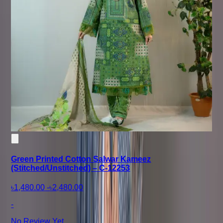
Green Printed Cotton Salwar Kameez
(Stitched/Unstitched) – C-12253
৳1,480.00
-
৳2,480.00
-
No Review Yet