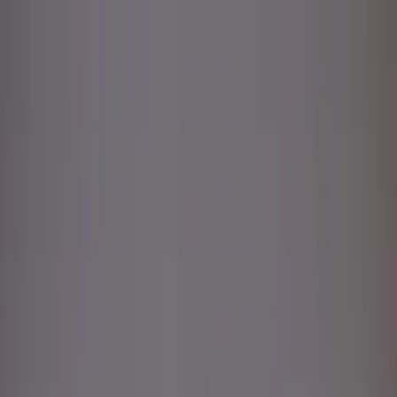
Search
Home
New Arrival
Ready To Wear
Unstitch
Best Deals
Home
Cart
Wishlist
Categories
Home