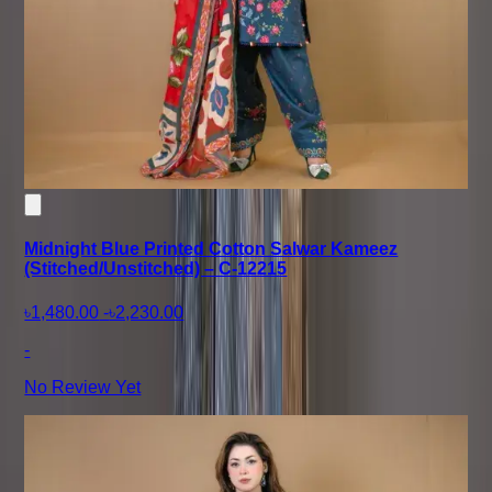
Midnight Blue Printed Cotton Salwar Kameez
(Stitched/Unstitched) – C-12215
৳1,480.00
-
৳2,230.00
-
No Review Yet