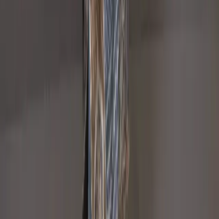
+8801715540662
Company
About us
Why Choose Us
Help Center
General Information
Community Involvement
Orders and Shipping
Returns and Refunds
Copyright © Zeroes Online Shopping.
Track Order