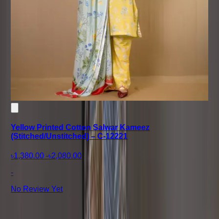
Yellow Printed Cotton Salwar Kameez
(Stitched/Unstitched) – C-12221
৳1,380.00
-
৳2,080.00
-
No Review Yet