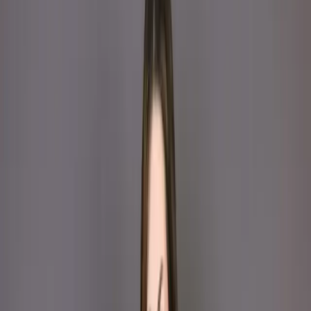
Dusty Blue Embroidered Printed Silk Salwar Kameez
(Stitched/Unstitched) – C-12138
Dusty Blue Embroidered
Printed Silk Salwar