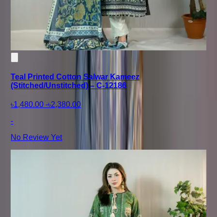
Teal Printed Cotton Salwar Kameez
(Stitched/Unstitched) – C-12186
৳1,480.00
-
৳2,380.00
-
No Review Yet