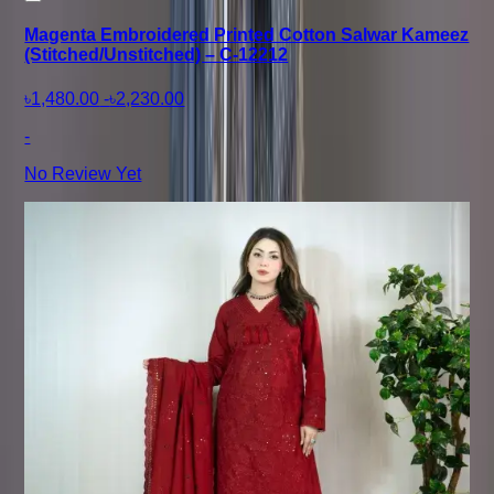
Magenta Embroidered Printed Cotton Salwar Kameez
(Stitched/Unstitched) – C-12212
৳1,480.00
-
৳2,230.00
-
No Review Yet