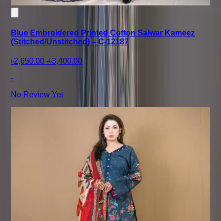
Blue Embroidered Printed Cotton Salwar Kameez
(Stitched/Unstitched) – C-12187
৳2,650.00
-
৳3,400.00
-
No Review Yet