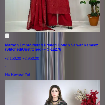
Maroon Embroidered Printed Cotton Salwar Kameez
(Stitched/Unstitched) – C-12276
৳2,150.00
-
৳2,950.00
-
No Review Yet