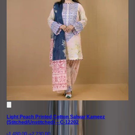
Light Peach Printed Cotton Salwar Kameez
(Stitched/Unstitched) – C-12202
৳1,480.00
-
৳2,230.00