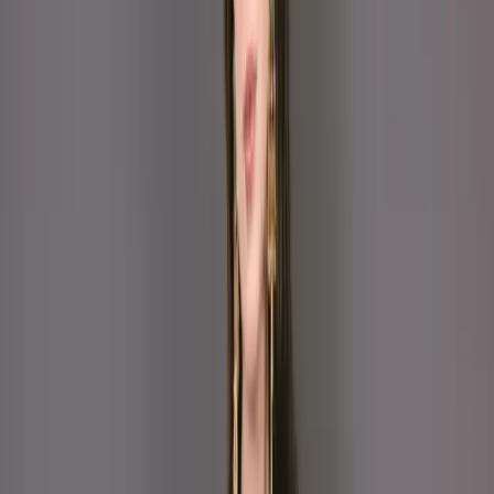
(Stitched/Unstitched) – C-
12138
Share
৳2,080.00
Size:
Unstitch
XS
S
M
L
XL
XXL
35 in stock
Add To Cart
Buy Now
Kameez:
Printed
Soft silk kameez 
Dupatta :
Printed
Silk veil
Trouser :
Silk
Refund within 7 days
(৭ দিনে রিফান্ড).