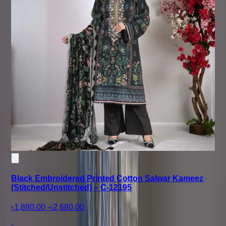
Black Embroidered Printed Cotton Salwar Kameez
(Stitched/Unstitched) – C-12195
৳1,880.00
-
৳2,680.00
-