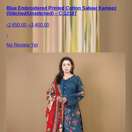
Blue Embroidered Printed Cotton Salwar Kameez
(Stitched/Unstitched) – C-12187
৳2,650.00
-
৳3,400.00
-
No Review Yet