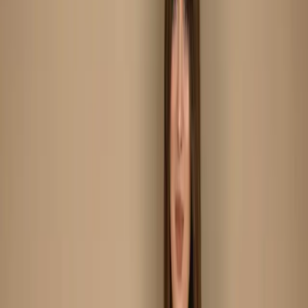
Beige Unstitch Printed Cotton Salwar Kameez C-11905
Beige Unstitch Printed
Cotton Salwar Kameez C-
11905