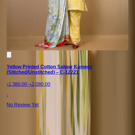
Yellow Printed Cotton Salwar Kameez
(Stitched/Unstitched) – C-12221
৳1,380.00
-
৳2,080.00
-
No Review Yet