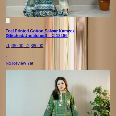
Teal Printed Cotton Salwar Kameez
(Stitched/Unstitched) – C-12186
৳1,480.00
-
৳2,380.00
-
No Review Yet