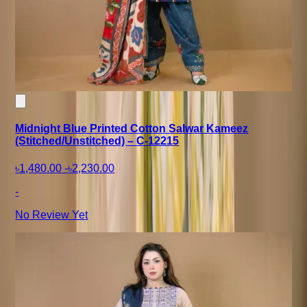
Midnight Blue Printed Cotton Salwar Kameez
(Stitched/Unstitched) – C-12215
৳1,480.00
-
৳2,230.00
-
No Review Yet