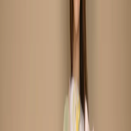
Beige Unstitch Printed
Cotton Salwar Kameez C-
11905
Share
৳1,380.00
5 in stock
−
+
Add To Cart
Buy Now
Kameez:
Printed Cotton Fabric