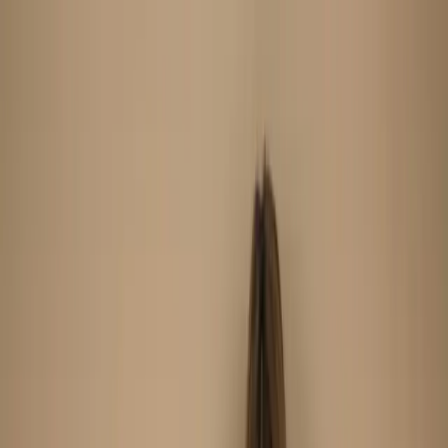
Search
Home
New Arrival
Ready To Wear
Unstitch
Best Deals
Home
Cart
Wishlist
Categories
Home