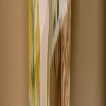
+8801715540662
Company
About us
Why Choose Us
Help Center
General Information
Community Involvement
Orders and Shipping
Returns and Refunds
Copyright © Zeroes Online Shopping.
Track Order