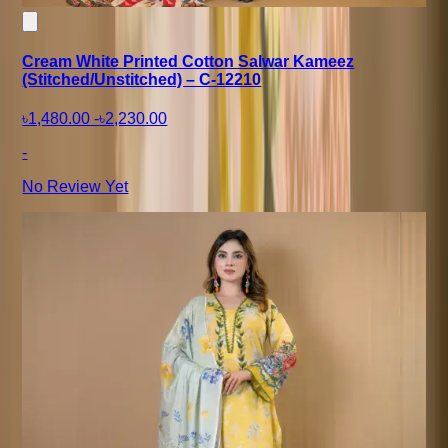
Cream White Printed Cotton Salwar Kameez
(Stitched/Unstitched) – C-12210
৳1,480.00
-
৳2,230.00
-
No Review Yet