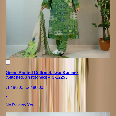
Green Printed Cotton Salwar Kameez
(Stitched/Unstitched) – C-12253
৳1,480.00
-
৳2,480.00
-
No Review Yet