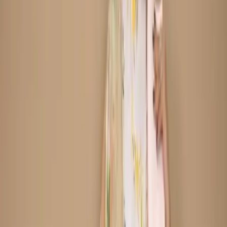
Dupatta :
Printed Cotton Dupatta
Trouser :
Cotton
Refund within 7 days
(৭ দিনে রিফান্ড).
Description
Care Instructions :
Highly Recommended
Dry Clean (Hand/Machine Wash, Mild Detergent)
Notice :
The actual color of the
Any additional Laces and
product might slightly vary.
Accessories used are for shoot styling purposes only.
Return/Exchange policy :        
Exchange and returns
are available for products within 7 days of delivery. Items
must be in original condition with all tags intact.
Non-Returnable Items:
Stitched products are not
eligible for return or exchange, as these items are
prepared after your order is confirmed.
যত্ন নেওয়ার নির্দেশাবলী :
ড্রাই ক্লিন করার জন্য বিশেষভাবে সুপারিশ করা
হচ্ছে (হাতে/মেশিনে ধোয়া, মৃদু ডিটারজেন্ট ব্যবহার করুন)
নোটিশ:
পণ্যের আসল রঙ সামান্য ভিন্ন হতে
পারে। ব্যবহৃত যেকোনো অতিরিক্ত লেস এবং অ্যাক্সেসরিজ শুধুমাত্র শুট
স্টাইলিংয়ের উদ্দেশ্যে ব্যবহার করা হয়েছে।
ফেরত/বিনিময় নীতি :
ডেলিভারির ৭ দিনের মধ্যে পণ্য বিনিময় এবং
ফেরত দেওয়া যাবে। পণ্যটি অবশ্যই আসল অবস্থায় এবং সমস্ত ট্যাগ অক্ষত
থাকতে হবে।