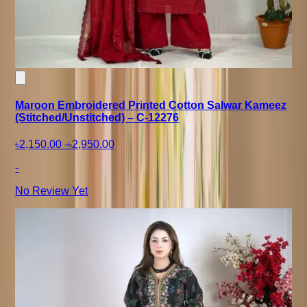
Maroon Embroidered Printed Cotton Salwar Kameez
(Stitched/Unstitched) – C-12276
৳2,150.00
-
৳2,950.00
-
No Review Yet