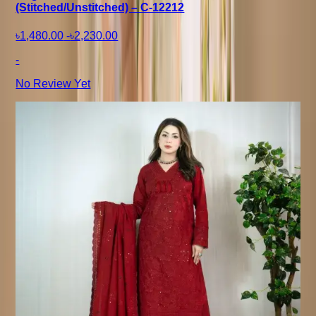
(Stitched/Unstitched) – C-12212
৳1,480.00
-
৳2,230.00
-
No Review Yet