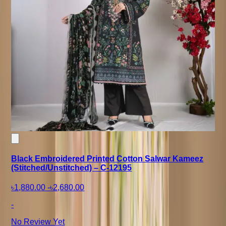
Black Embroidered Printed Cotton Salwar Kameez
(Stitched/Unstitched) – C-12195
৳1,880.00
-
৳2,680.00
-
No Review Yet