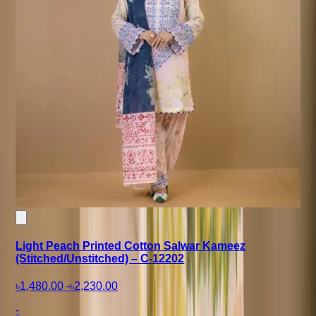
Light Peach Printed Cotton Salwar Kameez
(Stitched/Unstitched) – C-12202
৳1,480.00
-
৳2,230.00
-