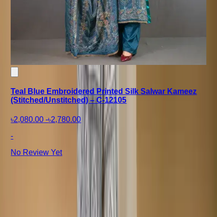
Teal Blue Embroidered Printed Silk Salwar Kameez
(Stitched/Unstitched) – C-12105
৳2,080.00
-
৳2,780.00
-
No Review Yet
+8801715540662