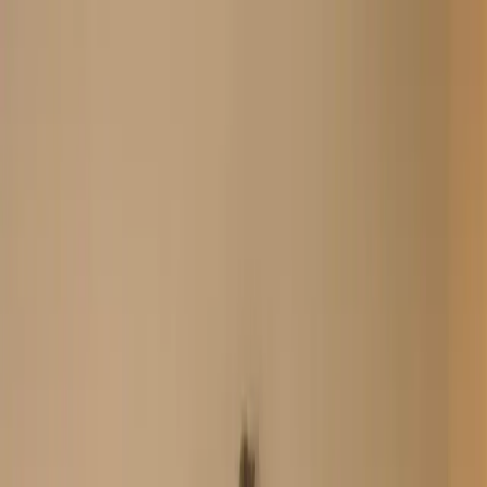
Search
Home
New Arrival
Ready To Wear
Unstitch
Best Deals
Home
Cart
Wishlist
Categories
Home