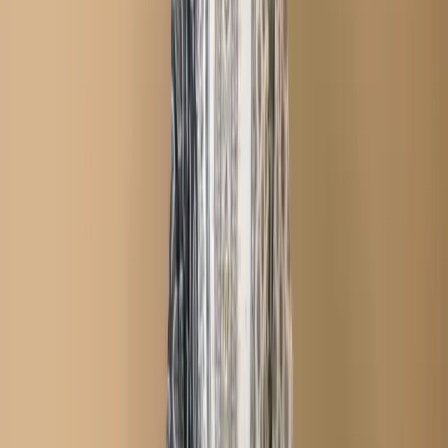
Description
Care Instructions :
Highly Recommended
Dry Clean (Hand/Machine Wash, Mild Detergent)
Notice :
The actual color of the
Any additional Laces and
product might slightly vary.
Accessories used are for shoot styling purposes only.
Return/Exchange policy :        
Exchange and returns
are available for products within 7 days of delivery. Items
must be in original condition with all tags intact.
Non-Returnable Items:
Stitched products are not
eligible for return or exchange, as these items are
prepared after your order is confirmed.
যত্ন নেওয়ার নির্দেশাবলী :
ড্রাই ক্লিন করার জন্য বিশেষভাবে সুপারিশ করা
হচ্ছে (হাতে/মেশিনে ধোয়া, মৃদু ডিটারজেন্ট ব্যবহার করুন)
নোটিশ:
পণ্যের আসল রঙ সামান্য ভিন্ন হতে
পারে। ব্যবহৃত যেকোনো অতিরিক্ত লেস এবং অ্যাক্সেসরিজ শুধুমাত্র শুট
স্টাইলিংয়ের উদ্দেশ্যে ব্যবহার করা হয়েছে।
ফেরত/বিনিময় নীতি :
ডেলিভারির ৭ দিনের মধ্যে পণ্য বিনিময় এবং
ফেরত দেওয়া যাবে। পণ্যটি অবশ্যই আসল অবস্থায় এবং সমস্ত ট্যাগ অক্ষত
থাকতে হবে।
ফেরত অযোগ্য পণ্য:
সেলাই করা পণ্য ফেরত বা বিনিময়ের জন্য
যোগ্য নয়, কারণ এই পণ্যগুলো আপনার অর্ডার নিশ্চিত হওয়ার পরেই তৈরি করা