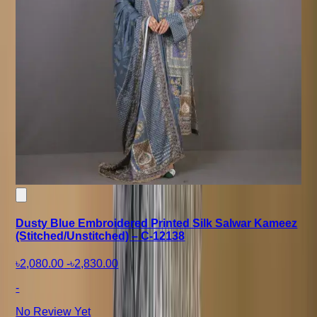
Dusty Blue Embroidered Printed Silk Salwar Kameez
(Stitched/Unstitched) – C-12138
৳2,080.00
-
৳2,830.00
-
No Review Yet