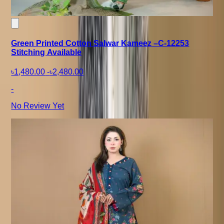
Green Printed Cotton Salwar Kameez –C-12253
Stitching Available
৳1,480.00
-
৳2,480.00
-
No Review Yet