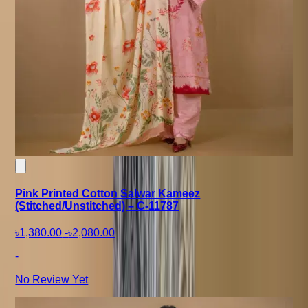
Pink Printed Cotton Salwar Kameez
(Stitched/Unstitched) – C-11787
৳1,380.00
-
৳2,080.00
-
No Review Yet