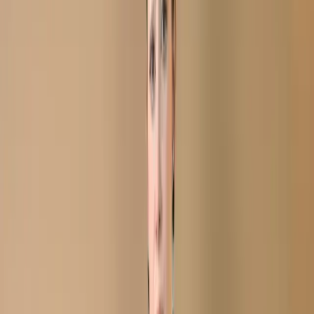
Georgette Salwar Kameez
C-11802
White Stitch Unstitch
Embroidered Printed
Georgette Salwar Kameez
C-11802