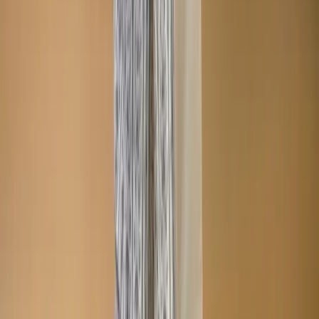
Company
About us
Why Choose Us
Help Center
General Information
Community Involvement
Orders and Shipping
Returns and Refunds
Copyright © Zeroes Online Shopping.
Track Order