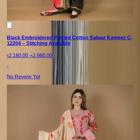
Black Embroidered Printed Cotton Salwar Kameez C-
12204 – Stitching Available
৳2,180.00
-
৳2,980.00
-
No Review Yet