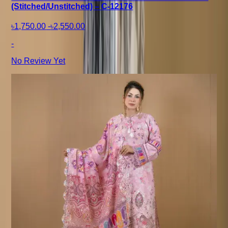
(Stitched/Unstitched) – C-12176
৳1,750.00
-
৳2,550.00
-
No Review Yet