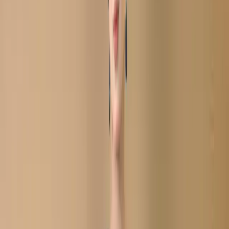
Share
৳1,980.00
৳2,250.00
Size:
Unstitch
XS
S
M
L
XL
XXL
135 in stock
Add To Cart
Buy Now
Kameez: – Colorful Georgette with Dazzling lace thread work, 
Gota Patti work.
Dupatta: – Georgette with matching contrast color, light lace 
thread work.
Salwar/Inner: – Soft Santoon silk.
Refund within 7 days
(৭ দিনে রিফান্ড).