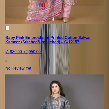
Baby Pink Embroidered Printed Cotton Salwar
Kameez (Stitched/Unstitched) – C-12157
৳1,980.00
-
৳2,950.00
-
No Review Yet