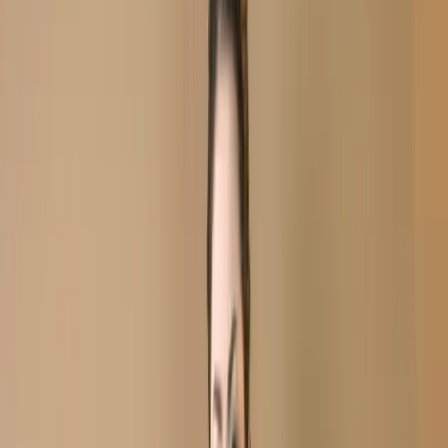
White Stitch Unstitch Embroidered Printed Georgette
Salwar Kameez C-11802
White Stitch Unstitch
Embroidered Printed