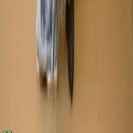
Made by
BitCommerz.