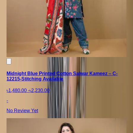
Midnight Blue Printed Cotton Salwar Kameez – C-
12215-Stitching Available
৳1,480.00
-
৳2,230.00
-
No Review Yet