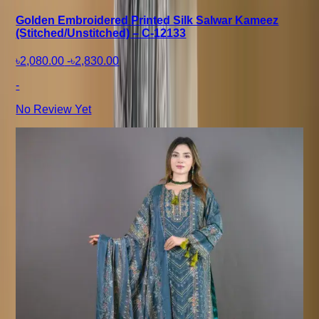
Golden Embroidered Printed Silk Salwar Kameez
(Stitched/Unstitched) – C-12133
৳2,080.00
-
৳2,830.00
-
No Review Yet