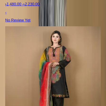
৳1,480.00
-
৳2,230.00
-
No Review Yet