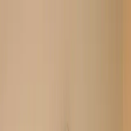
Search
Home
New Arrival
Ready To Wear
Unstitch
Best Deals
Home
Cart
Wishlist
Categories
Home