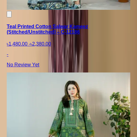
Teal Printed Cotton Salwar Kameez
(Stitched/Unstitched) – C-12186
৳1,480.00
-
৳2,380.00
-
No Review Yet