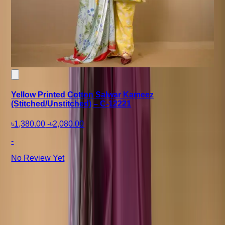
Yellow Printed Cotton Salwar Kameez
(Stitched/Unstitched) – C-12221
৳1,380.00
-
৳2,080.00
-
No Review Yet
+8801715540662