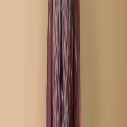
Description
Care Instructions :
Highly Recommended
Dry Clean (Hand/Machine Wash, Mild Detergent)
Notice :
The actual color of the
Any additional Laces and
product might slightly vary.
Accessories used are for shoot styling purposes only.
Return/Exchange policy :        
Exchange and returns
are available for products within 7 days of delivery. Items
must be in original condition with all tags intact.
Non-Returnable Items:
Stitched products are not
eligible for return or exchange, as these items are
prepared after your order is confirmed.
যত্ন নেওয়ার নির্দেশাবলী :
ড্রাই ক্লিন করার জন্য বিশেষভাবে সুপারিশ করা
হচ্ছে (হাতে/মেশিনে ধোয়া, মৃদু ডিটারজেন্ট ব্যবহার করুন)
নোটিশ:
পণ্যের আসল রঙ সামান্য ভিন্ন হতে
পারে। ব্যবহৃত যেকোনো অতিরিক্ত লেস এবং অ্যাক্সেসরিজ শুধুমাত্র শুট
স্টাইলিংয়ের উদ্দেশ্যে ব্যবহার করা হয়েছে।
ফেরত/বিনিময় নীতি :
ডেলিভারির ৭ দিনের মধ্যে পণ্য বিনিময় এবং
ফেরত দেওয়া যাবে। পণ্যটি অবশ্যই আসল অবস্থায় এবং সমস্ত ট্যাগ অক্ষত
থাকতে হবে।
ফেরত অযোগ্য পণ্য:
সেলাই করা পণ্য ফেরত বা বিনিময়ের জন্য
যোগ্য নয়, কারণ এই পণ্যগুলো আপনার অর্ডার নিশ্চিত হওয়ার পরেই তৈরি করা