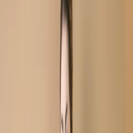
Purple Stitch Unstitch Embroidered Printed Georgette
Salwar Kameez C-11803
Purple Stitch Unstitch
Embroidered Printed