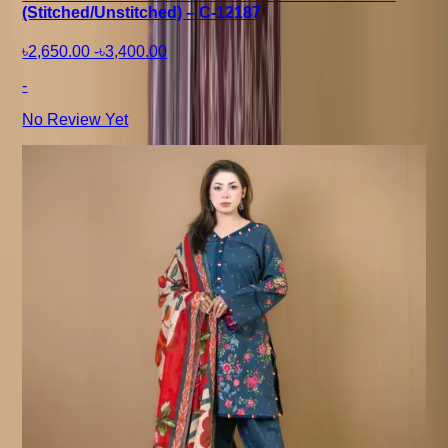
(Stitched/Unstitched) – C-12187
৳2,650.00
-
৳3,400.00
-
No Review Yet