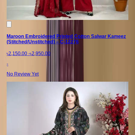
Maroon Embroidered Printed Cotton Salwar Kameez
(Stitched/Unstitched) – C-12276
৳2,150.00
-
৳2,950.00
-
No Review Yet