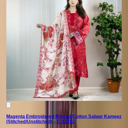
Magenta Embroidered Printed Cotton Salwar Kameez
(Stitched/Unstitched) – C-12212