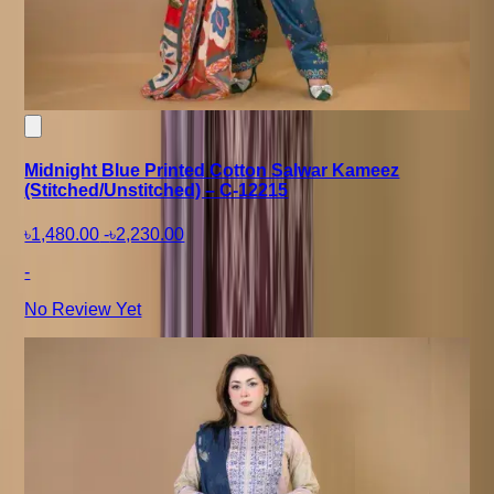
Midnight Blue Printed Cotton Salwar Kameez
(Stitched/Unstitched) – C-12215
৳1,480.00
-
৳2,230.00
-
No Review Yet