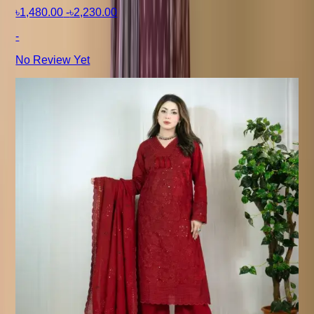
৳1,480.00
-
৳2,230.00
-
No Review Yet