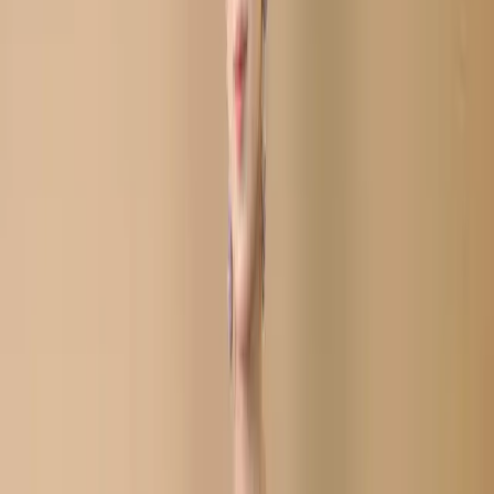
Share
৳1,980.00
৳2,250.00
Size:
XS
L
XL
M
XXL
Unstitch
S
133 in stock
Add To Cart
Buy Now
Kameez: – Colorful Georgette with Dazzling lace thread work, 
Gota Patti work.
Dupatta: – Georgette with matching contrast color, light lace 
thread work.
Salwar/Inner: – Soft Santoon silk.
Refund within 7 days
(৭ দিনে রিফান্ড).