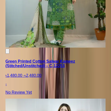
Green Printed Cotton Salwar Kameez
(Stitched/Unstitched) – C-12253
৳1,480.00
-
৳2,480.00
-
No Review Yet