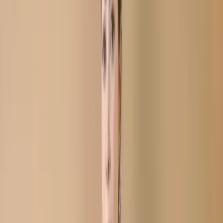
Georgette Salwar Kameez
C-11803
Purple Stitch Unstitch
Embroidered Printed
Georgette Salwar Kameez
C-11803