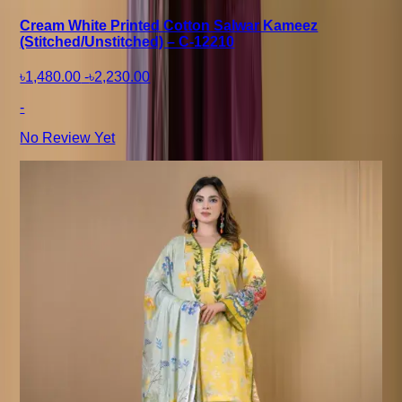
Cream White Printed Cotton Salwar Kameez
(Stitched/Unstitched) – C-12210
৳1,480.00
-
৳2,230.00
-
No Review Yet