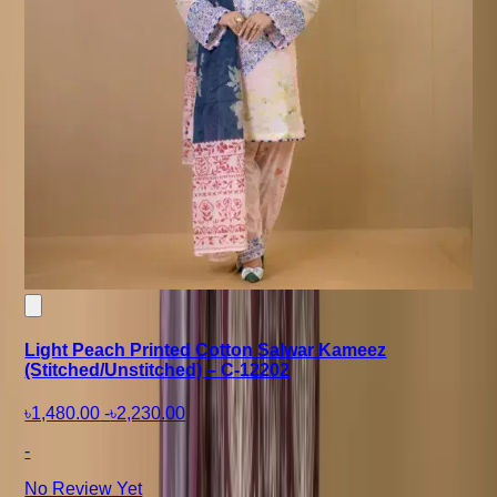
Light Peach Printed Cotton Salwar Kameez
(Stitched/Unstitched) – C-12202
৳1,480.00
-
৳2,230.00
-
No Review Yet