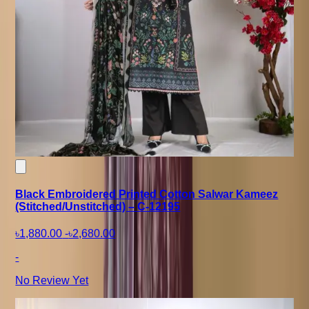
Black Embroidered Printed Cotton Salwar Kameez
(Stitched/Unstitched) – C-12195
৳1,880.00
-
৳2,680.00
-
No Review Yet