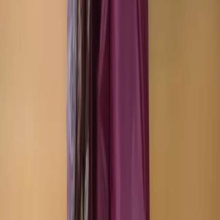
Company
About us
Why Choose Us
Help Center
General Information
Community Involvement
Orders and Shipping
Returns and Refunds
Copyright © Zeroes Online Shopping.
Track Order