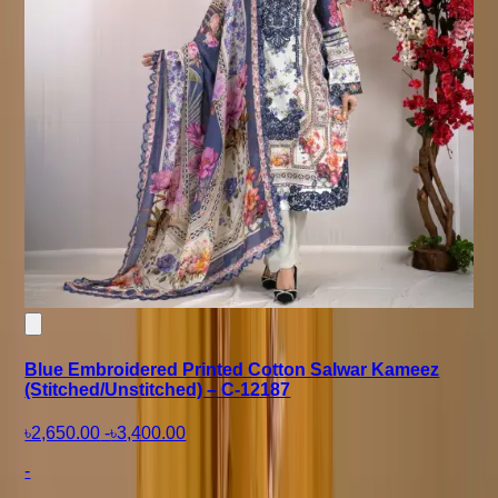
Blue Embroidered Printed Cotton Salwar Kameez
(Stitched/Unstitched) – C-12187
৳2,650.00
-
৳3,400.00
-