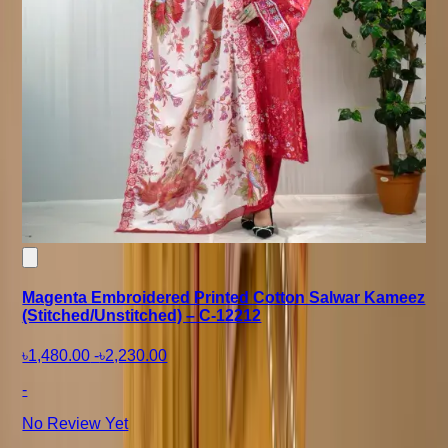
Magenta Embroidered Printed Cotton Salwar Kameez
(Stitched/Unstitched) – C-12212
৳1,480.00
-
৳2,230.00
-
No Review Yet