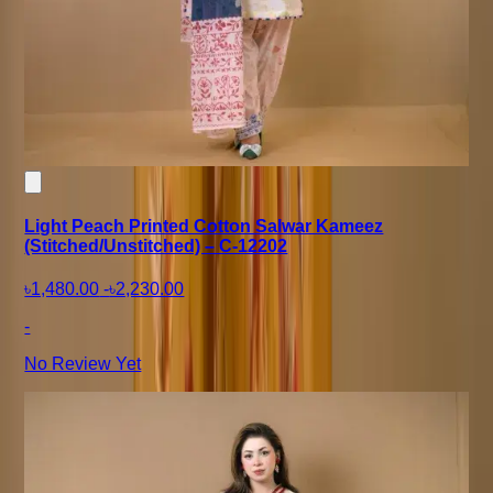
Light Peach Printed Cotton Salwar Kameez
(Stitched/Unstitched) – C-12202
৳1,480.00
-
৳2,230.00
-
No Review Yet