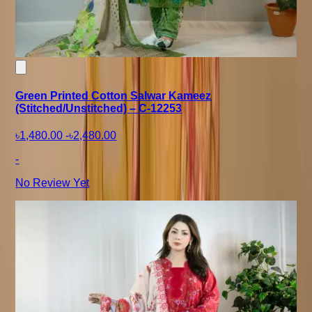
Green Printed Cotton Salwar Kameez
(Stitched/Unstitched) – C-12253
৳1,480.00
-
৳2,480.00
-
No Review Yet