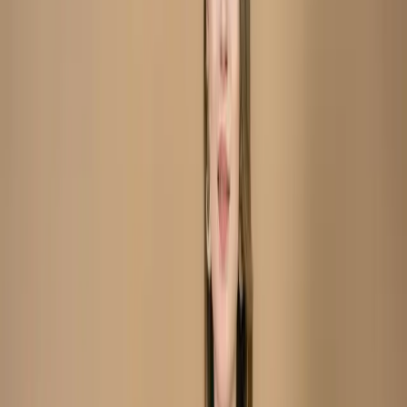
Kameez
(Stitched/Unstitched) – C-
12008
Mustard Embroidered
Printed Silk Salwar
Kameez