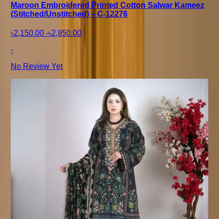
Maroon Embroidered Printed Cotton Salwar Kameez
(Stitched/Unstitched) – C-12276
৳2,150.00
-
৳2,950.00
-
No Review Yet