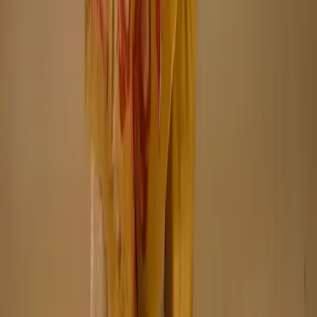
Why Choose Us
Help Center
General Information
Community Involvement
Orders and Shipping
Returns and Refunds
Copyright © Zeroes Online Shopping.
Track Order