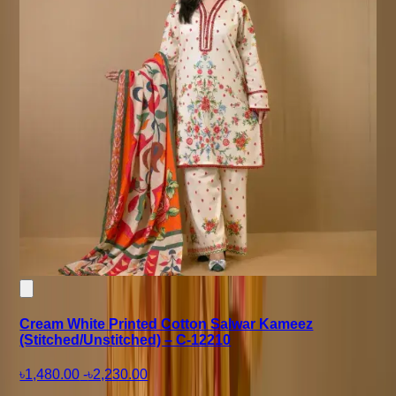
Cream White Printed Cotton Salwar Kameez
(Stitched/Unstitched) – C-12210
৳1,480.00
-
৳2,230.00