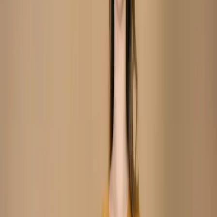
(Stitched/Unstitched) – C-
12008
Share
৳2,050.00
Size:
L
XS
M
XL
XXL
Unstitch
S
35 in stock
Add To Cart
Buy Now
Kameez:
Soft silk kameez with delicate thread work
Dupatta :
Printed
Silk veil
Trouser :
Silk
Refund within 7 days
(৭ দিনে রিফান্ড).
Description
Care Instructions :
Highly Recommended
Dry Clean (Hand/Machine Wash, Mild Detergent)
Notice :
The actual color of the