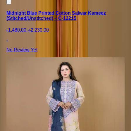
Midnight Blue Printed Cotton Salwar Kameez
(Stitched/Unstitched) – C-12215
৳1,480.00
-
৳2,230.00
-
No Review Yet