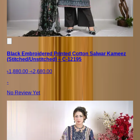
Black Embroidered Printed Cotton Salwar Kameez
(Stitched/Unstitched) – C-12195
৳1,880.00
-
৳2,680.00
-
No Review Yet