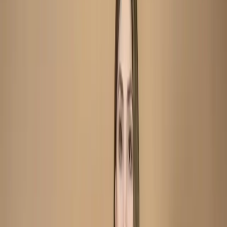
Mustard Embroidered Printed Silk Salwar Kameez
(Stitched/Unstitched) – C-12008
Mustard Embroidered
Printed Silk Salwar