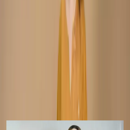
Any additional Laces and
product might slightly vary.
Accessories used are for shoot styling purposes only.
Return/Exchange policy :        
Exchange and returns
are available for products within 7 days of delivery. Items
must be in original condition with all tags intact.
Non-Returnable Items:
Stitched products are not
eligible for return or exchange, as these items are
prepared after your order is confirmed.
যত্ন নেওয়ার নির্দেশাবলী :
ড্রাই ক্লিন করার জন্য বিশেষভাবে সুপারিশ করা
হচ্ছে (হাতে/মেশিনে ধোয়া, মৃদু ডিটারজেন্ট ব্যবহার করুন)
নোটিশ:
পণ্যের আসল রঙ সামান্য ভিন্ন হতে
পারে। ব্যবহৃত যেকোনো অতিরিক্ত লেস এবং অ্যাক্সেসরিজ শুধুমাত্র শুট
স্টাইলিংয়ের উদ্দেশ্যে ব্যবহার করা হয়েছে।
ফেরত/বিনিময় নীতি :
ডেলিভারির ৭ দিনের মধ্যে পণ্য বিনিময় এবং
ফেরত দেওয়া যাবে। পণ্যটি অবশ্যই আসল অবস্থায় এবং সমস্ত ট্যাগ অক্ষত
থাকতে হবে।
ফেরত অযোগ্য পণ্য:
সেলাই করা পণ্য ফেরত বা বিনিময়ের জন্য
যোগ্য নয়, কারণ এই পণ্যগুলো আপনার অর্ডার নিশ্চিত হওয়ার পরেই তৈরি করা
হয়।
Similar Products