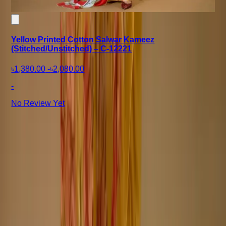
Yellow Printed Cotton Salwar Kameez
(Stitched/Unstitched) – C-12221
৳1,380.00
-
৳2,080.00
-
No Review Yet
+8801715540662
Company
About us