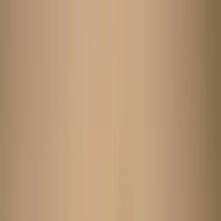
Search
Home
New Arrival
Ready To Wear
Unstitch
Best Deals
Home
Cart
Wishlist
Categories
Home