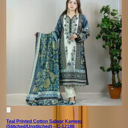
Teal Printed Cotton Salwar Kameez
(Stitched/Unstitched) – C-12186