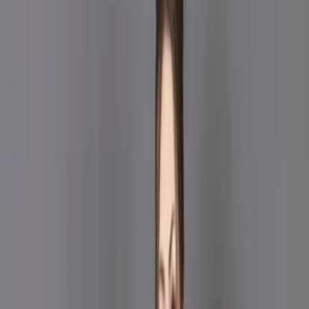
Maroon Stitch Unstitch Embroidered Printed Cotton
Salwar Kameez C-12092
Maroon Stitch Unstitch
Embroidered Printed