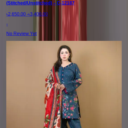
(Stitched/Unstitched) – C-12187
৳2,650.00
-
৳3,400.00
-
No Review Yet