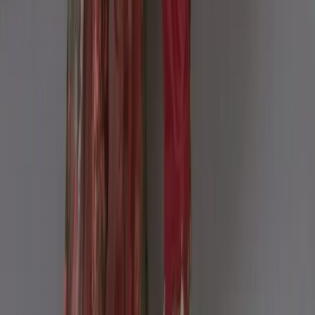
Company
About us
Why Choose Us
Help Center
General Information
Community Involvement
Orders and Shipping
Returns and Refunds
Copyright © Zeroes Online Shopping.
Track Order