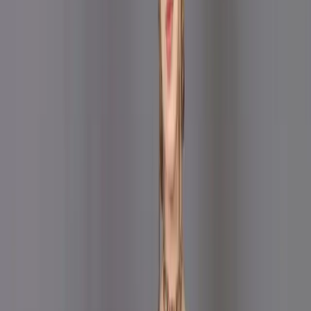
Share
৳1,880.00
Size:
XL
Unstitch
XS
L
XXL
M
S
40 in stock
Add To Cart
Buy Now
Kameez:
Embroidered Printed Cotton Fabric
Dupatta :
Printed Chiffon Dupatta
Trouser :
Cotton
Refund within 7 days
(৭ দিনে রিফান্ড).