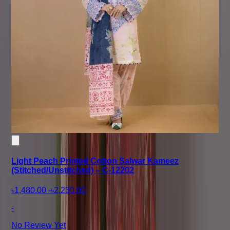
Light Peach Printed Cotton Salwar Kameez
(Stitched/Unstitched) – C-12202
৳1,480.00
-
৳2,230.00
-
No Review Yet