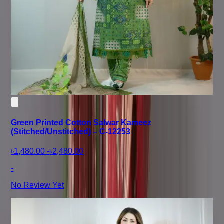
Green Printed Cotton Salwar Kameez
(Stitched/Unstitched) – C-12253
৳1,480.00
-
৳2,480.00
-
No Review Yet