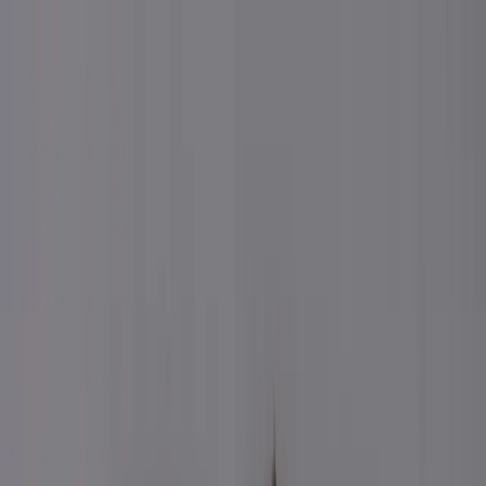
Search
Home
New Arrival
Ready To Wear
Unstitch
Best Deals
Home
Cart
Wishlist
Categories
Home