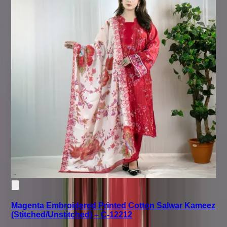
Magenta Embroidered Printed Cotton Salwar Kameez
(Stitched/Unstitched) – C-12212