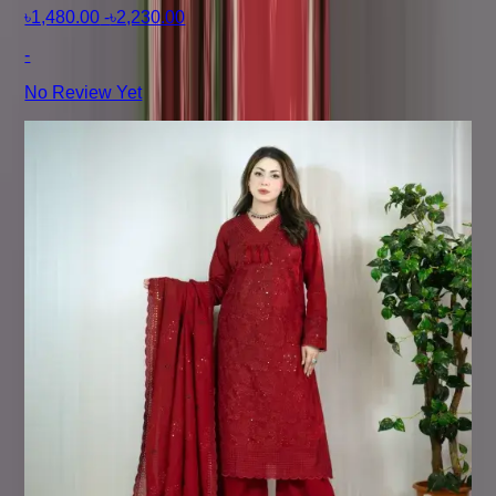
৳1,480.00
-
৳2,230.00
-
No Review Yet