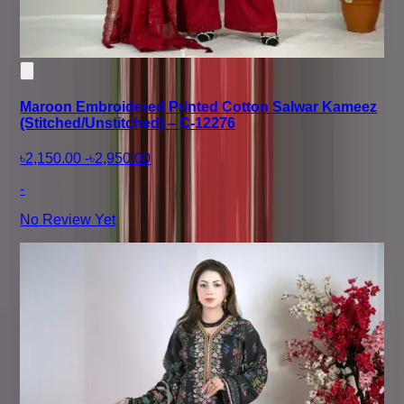
Maroon Embroidered Printed Cotton Salwar Kameez
(Stitched/Unstitched) – C-12276
৳2,150.00
-
৳2,950.00
-
No Review Yet