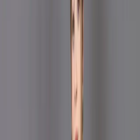
Cotton Salwar Kameez C-
12092
Maroon Stitch Unstitch
Embroidered Printed
Cotton Salwar Kameez C-
12092