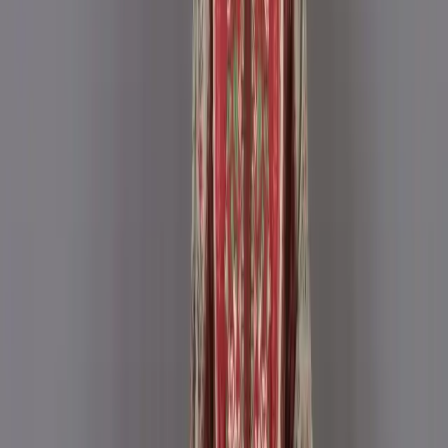
Description
Care Instructions :
Highly Recommended
Dry Clean (Hand/Machine Wash, Mild Detergent)
Notice :
The actual color of the
Any additional Laces and
product might slightly vary.
Accessories used are for shoot styling purposes only.
Return/Exchange policy :        
Exchange and returns
are available for products within 7 days of delivery. Items
must be in original condition with all tags intact.
Non-Returnable Items:
Stitched products are not
eligible for return or exchange, as these items are
prepared after your order is confirmed.
যত্ন নেওয়ার নির্দেশাবলী :
ড্রাই ক্লিন করার জন্য বিশেষভাবে সুপারিশ করা
হচ্ছে (হাতে/মেশিনে ধোয়া, মৃদু ডিটারজেন্ট ব্যবহার করুন)
নোটিশ:
পণ্যের আসল রঙ সামান্য ভিন্ন হতে
পারে। ব্যবহৃত যেকোনো অতিরিক্ত লেস এবং অ্যাক্সেসরিজ শুধুমাত্র শুট
স্টাইলিংয়ের উদ্দেশ্যে ব্যবহার করা হয়েছে।
ফেরত/বিনিময় নীতি :
ডেলিভারির ৭ দিনের মধ্যে পণ্য বিনিময় এবং
ফেরত দেওয়া যাবে। পণ্যটি অবশ্যই আসল অবস্থায় এবং সমস্ত ট্যাগ অক্ষত
থাকতে হবে।
ফেরত অযোগ্য পণ্য:
সেলাই করা পণ্য ফেরত বা বিনিময়ের জন্য
যোগ্য নয়, কারণ এই পণ্যগুলো আপনার অর্ডার নিশ্চিত হওয়ার পরেই তৈরি করা