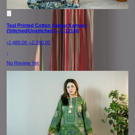
Teal Printed Cotton Salwar Kameez
(Stitched/Unstitched) – C-12186
৳1,480.00
-
৳2,380.00
-
No Review Yet