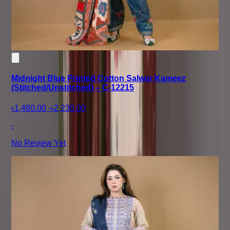
Midnight Blue Printed Cotton Salwar Kameez
(Stitched/Unstitched) – C-12215
৳1,480.00
-
৳2,230.00
-
No Review Yet