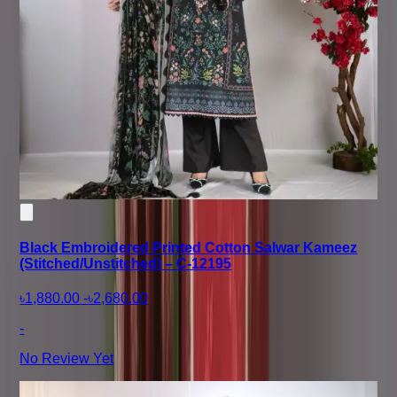
Black Embroidered Printed Cotton Salwar Kameez
(Stitched/Unstitched) – C-12195
৳1,880.00
-
৳2,680.00
-
No Review Yet