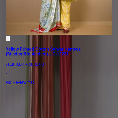
Yellow Printed Cotton Salwar Kameez
(Stitched/Unstitched) – C-12221
৳1,380.00
-
৳2,080.00
-
No Review Yet
+8801715540662