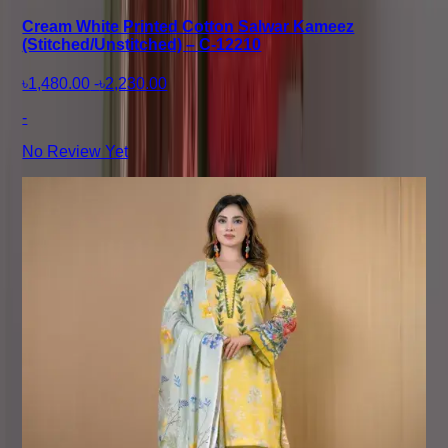
Cream White Printed Cotton Salwar Kameez
(Stitched/Unstitched) – C-12210
৳1,480.00
-
৳2,230.00
-
No Review Yet