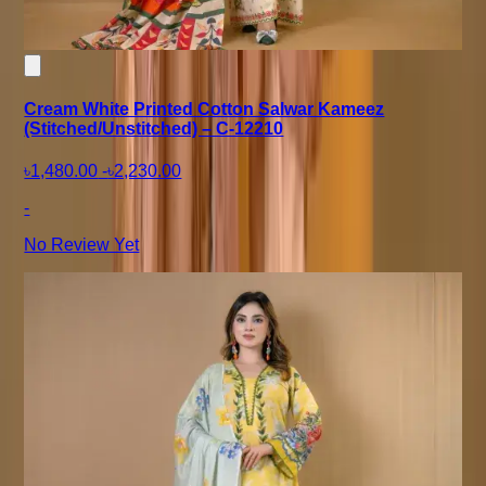
Cream White Printed Cotton Salwar Kameez
(Stitched/Unstitched) – C-12210
৳1,480.00
-
৳2,230.00
-
No Review Yet