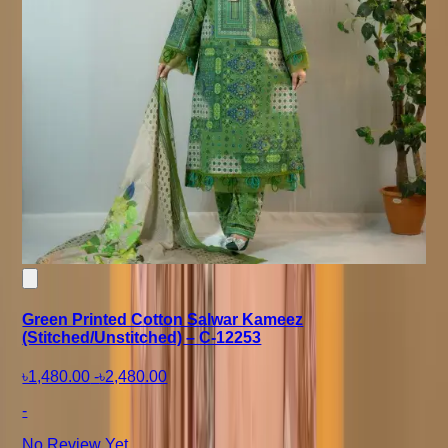
Green Printed Cotton Salwar Kameez
(Stitched/Unstitched) – C-12253
৳1,480.00
-
৳2,480.00
-
No Review Yet