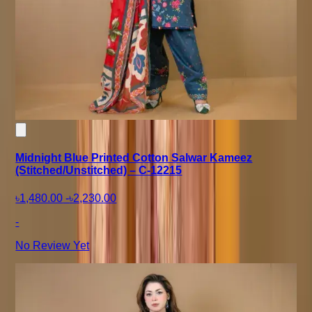
Midnight Blue Printed Cotton Salwar Kameez
(Stitched/Unstitched) – C-12215
৳1,480.00
-
৳2,230.00
-
No Review Yet