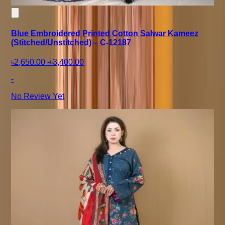
Blue Embroidered Printed Cotton Salwar Kameez
(Stitched/Unstitched) – C-12187
৳2,650.00
-
৳3,400.00
-
No Review Yet