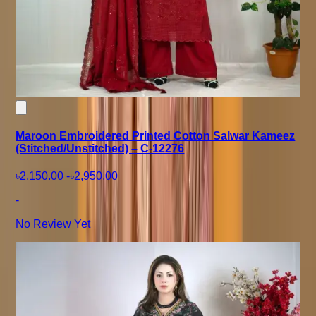
Maroon Embroidered Printed Cotton Salwar Kameez
(Stitched/Unstitched) – C-12276
৳2,150.00
-
৳2,950.00
-
No Review Yet