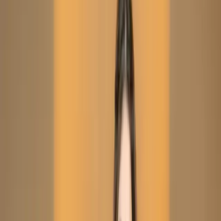
Dusty Peach Embroidered Printed Silk Salwar Kameez
(Stitched/Unstitched) – C-12001
Dusty Peach Embroidered
Printed Silk Salwar