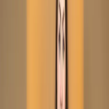
Kameez
(Stitched/Unstitched) – C-
12001
Dusty Peach Embroidered
Printed Silk Salwar
Kameez