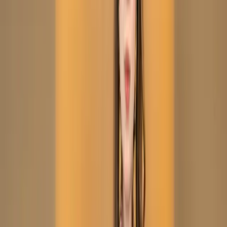
(Stitched/Unstitched) – C-
12001
Share
৳2,050.00
Size:
XS
L
XL
Unstitch
M
S
XXL
35 in stock
Add To Cart
Buy Now
Kameez:
Soft silk kameez with delicate thread work
Dupatta :
Printed
Silk veil
Trouser :
Silk
Refund within 7 days
(৭ দিনে রিফান্ড).