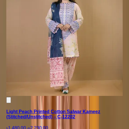
Light Peach Printed Cotton Salwar Kameez
(Stitched/Unstitched) – C-12202
৳1,480.00
-
৳2,230.00