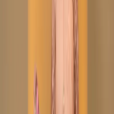
Description
Care Instructions :
Highly Recommended
Dry Clean (Hand/Machine Wash, Mild Detergent)
Notice :
The actual color of the
Any additional Laces and
product might slightly vary.
Accessories used are for shoot styling purposes only.
Return/Exchange policy :        
Exchange and returns
are available for products within 7 days of delivery. Items
must be in original condition with all tags intact.
Non-Returnable Items:
Stitched products are not
eligible for return or exchange, as these items are
prepared after your order is confirmed.
যত্ন নেওয়ার নির্দেশাবলী :
ড্রাই ক্লিন করার জন্য বিশেষভাবে সুপারিশ করা
হচ্ছে (হাতে/মেশিনে ধোয়া, মৃদু ডিটারজেন্ট ব্যবহার করুন)
নোটিশ:
পণ্যের আসল রঙ সামান্য ভিন্ন হতে
পারে। ব্যবহৃত যেকোনো অতিরিক্ত লেস এবং অ্যাক্সেসরিজ শুধুমাত্র শুট
স্টাইলিংয়ের উদ্দেশ্যে ব্যবহার করা হয়েছে।
ফেরত/বিনিময় নীতি :
ডেলিভারির ৭ দিনের মধ্যে পণ্য বিনিময় এবং