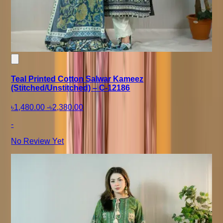
Teal Printed Cotton Salwar Kameez
(Stitched/Unstitched) – C-12186
৳1,480.00
-
৳2,380.00
-
No Review Yet