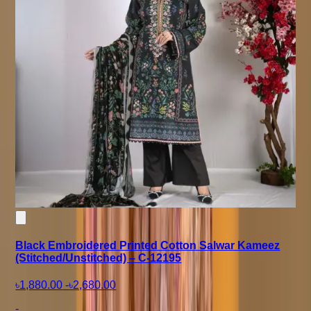
Black Embroidered Printed Cotton Salwar Kameez
(Stitched/Unstitched) – C-12195
৳1,880.00
-
৳2,680.00
-