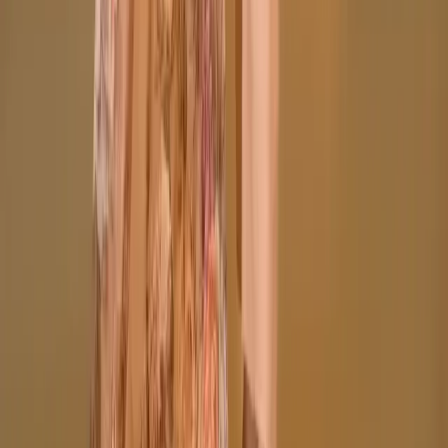
+8801715540662
Company
About us
Why Choose Us
Help Center
General Information
Community Involvement
Orders and Shipping
Returns and Refunds
Copyright © Zeroes Online Shopping.
Track Order