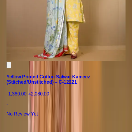
Yellow Printed Cotton Salwar Kameez
(Stitched/Unstitched) – C-12221
৳1,380.00
-
৳2,080.00
-
No Review Yet