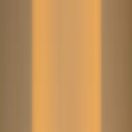
Search
Home
New Arrival
Ready To Wear
Unstitch
Best Deals
Home
Cart
Wishlist
Categories
Home