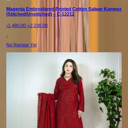
Magenta Embroidered Printed Cotton Salwar Kameez
(Stitched/Unstitched) – C-12212
৳1,480.00
-
৳2,230.00
-
No Review Yet