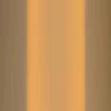
Search
Home
New Arrival
Ready To Wear
Unstitch
Best Deals
Home
Cart
Wishlist
Categories
Home