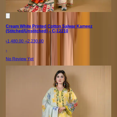
Cream White Printed Cotton Salwar Kameez
(Stitched/Unstitched) – C-12210
৳1,480.00
-
৳2,230.00
-
No Review Yet