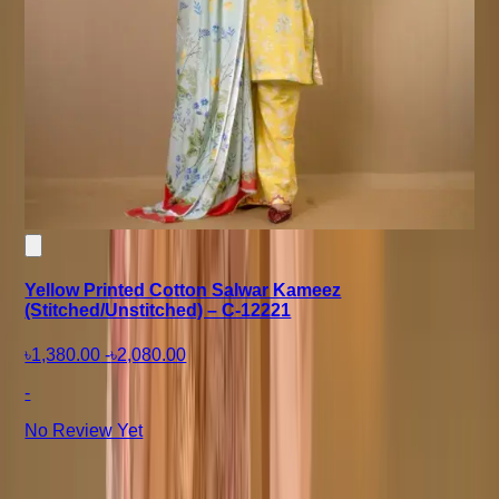
Yellow Printed Cotton Salwar Kameez
(Stitched/Unstitched) – C-12221
৳1,380.00
-
৳2,080.00
-
No Review Yet