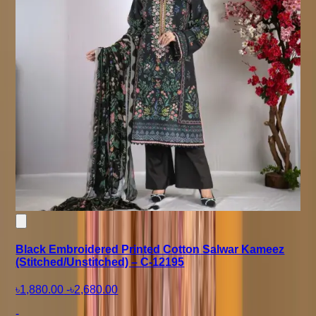
Black Embroidered Printed Cotton Salwar Kameez
(Stitched/Unstitched) – C-12195
৳1,880.00
-
৳2,680.00
-