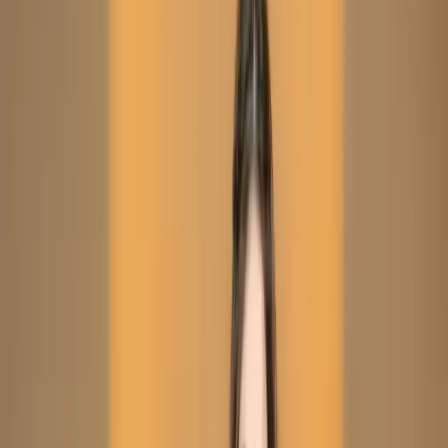
Dusty Peach Embroidered Printed Silk Salwar Kameez
(Stitched/Unstitched) – C-12001
Dusty Peach Embroidered
Printed Silk Salwar