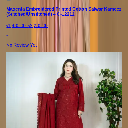
Magenta Embroidered Printed Cotton Salwar Kameez
(Stitched/Unstitched) – C-12212
৳1,480.00
-
৳2,230.00
-
No Review Yet