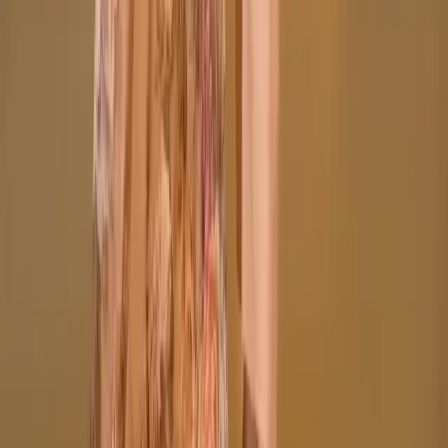
+8801715540662
Company
About us
Why Choose Us
Help Center
General Information
Community Involvement
Orders and Shipping
Returns and Refunds
Copyright © Zeroes Online Shopping.
Track Order