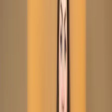
Kameez
(Stitched/Unstitched) – C-
12001
Dusty Peach Embroidered
Printed Silk Salwar
Kameez