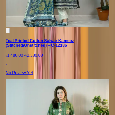
Teal Printed Cotton Salwar Kameez
(Stitched/Unstitched) – C-12186
৳1,480.00
-
৳2,380.00
-
No Review Yet