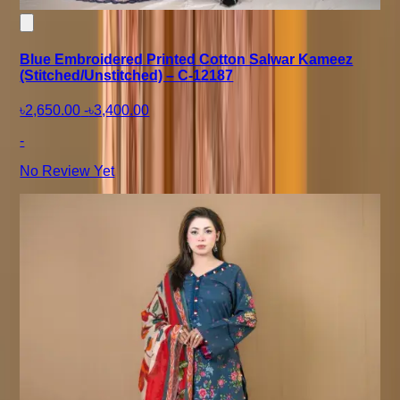
Blue Embroidered Printed Cotton Salwar Kameez
(Stitched/Unstitched) – C-12187
৳2,650.00
-
৳3,400.00
-
No Review Yet