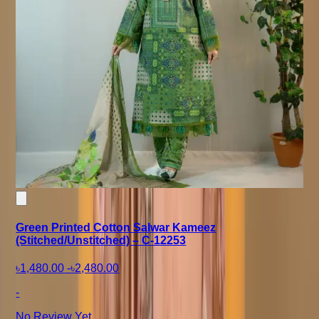
Green Printed Cotton Salwar Kameez
(Stitched/Unstitched) – C-12253
৳1,480.00
-
৳2,480.00
-
No Review Yet