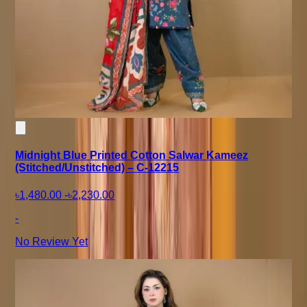
Midnight Blue Printed Cotton Salwar Kameez
(Stitched/Unstitched) – C-12215
৳1,480.00
-
৳2,230.00
-
No Review Yet