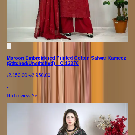
Maroon Embroidered Printed Cotton Salwar Kameez
(Stitched/Unstitched) – C-12276
৳2,150.00
-
৳2,950.00
-
No Review Yet