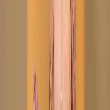
Description
Care Instructions :
Highly Recommended
Dry Clean (Hand/Machine Wash, Mild Detergent)
Notice :
The actual color of the
Any additional Laces and
product might slightly vary.
Accessories used are for shoot styling purposes only.
Return/Exchange policy :        
Exchange and returns
are available for products within 7 days of delivery. Items
must be in original condition with all tags intact.
Non-Returnable Items:
Stitched products are not
eligible for return or exchange, as these items are
prepared after your order is confirmed.
যত্ন নেওয়ার নির্দেশাবলী :
ড্রাই ক্লিন করার জন্য বিশেষভাবে সুপারিশ করা
হচ্ছে (হাতে/মেশিনে ধোয়া, মৃদু ডিটারজেন্ট ব্যবহার করুন)
নোটিশ:
পণ্যের আসল রঙ সামান্য ভিন্ন হতে
পারে। ব্যবহৃত যেকোনো অতিরিক্ত লেস এবং অ্যাক্সেসরিজ শুধুমাত্র শুট
স্টাইলিংয়ের উদ্দেশ্যে ব্যবহার করা হয়েছে।
ফেরত/বিনিময় নীতি :
ডেলিভারির ৭ দিনের মধ্যে পণ্য বিনিময় এবং