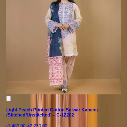
Light Peach Printed Cotton Salwar Kameez
(Stitched/Unstitched) – C-12202
৳1,480.00
-
৳2,230.00