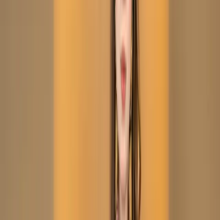
(Stitched/Unstitched) – C-
12001
Share
৳2,050.00
Size:
Unstitch
XS
S
M
L
XL
XXL
34 in stock
Add To Cart
Buy Now
Kameez:
Soft silk kameez with delicate thread work
Dupatta :
Printed
Silk veil
Trouser :
Silk
Refund within 7 days
(৭ দিনে রিফান্ড).